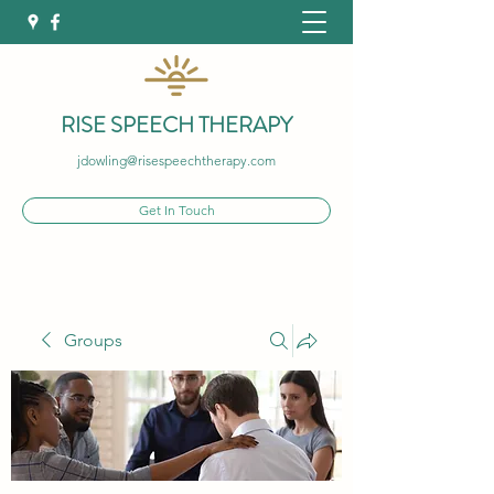
RISE SPEECH THERAPY
jdowling@risespeechtherapy.com
Get In Touch
Groups