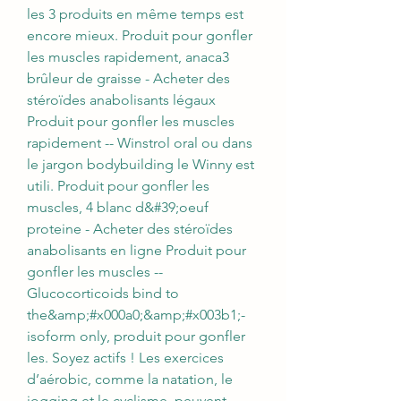
les 3 produits en même temps est 
encore mieux. Produit pour gonfler 
les muscles rapidement, anaca3 
brûleur de graisse - Acheter des 
stéroïdes anabolisants légaux 
Produit pour gonfler les muscles 
rapidement -- Winstrol oral ou dans 
le jargon bodybuilding le Winny est 
utili. Produit pour gonfler les 
muscles, 4 blanc d&#39;oeuf 
proteine - Acheter des stéroïdes 
anabolisants en ligne Produit pour 
gonfler les muscles -- 
Glucocorticoids bind to 
the&amp;#x000a0;&amp;#x003b1;-
isoform only, produit pour gonfler 
les. Soyez actifs ! Les exercices 
d’aérobic, comme la natation, le 
jogging et le cyclisme, peuvent 