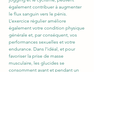
également contribuer à augmenter 
le flux sanguin vers le pénis. 
L’exercice régulier améliore 
également votre condition physique 
générale et, par conséquent, vos 
performances sexuelles et votre 
endurance. Dans l’idéal, et pour 
favoriser la prise de masse 
musculaire, les glucides se 
consomment avant et pendant un 
effort sportif. Pensez à recharger vos 
batteries afin de soutenir votre 
corps dans ses efforts, et améliorer 
vos performances. Vous pourrez 
ainsi optimiser le travail de vos 
muscles, et les développer plus 
efficacement. 
Bodybuilders looking for speedy 