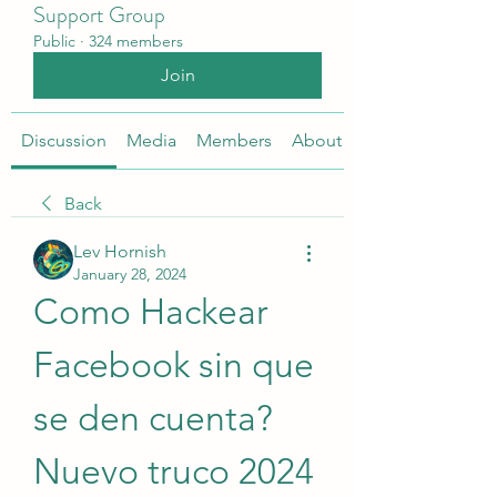
Support Group
Public
·
324 members
Join
Discussion
Media
Members
About
Back
Lev Hornish
January 28, 2024
Como Hackear 
Facebook sin que 
se den cuenta? 
Nuevo truco 2024 