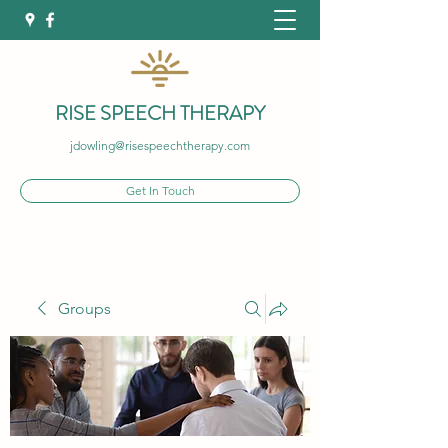
RISE SPEECH THERAPY
jdowling@risespeechtherapy.com
Get In Touch
Groups