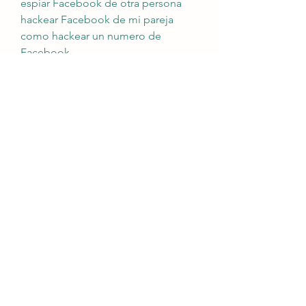
espiar Facebook de otra persona
hackear Facebook de mi pareja
como hackear un numero de 
Facebook
como clonar Facebook
hackeo de Facebook
hacker de Facebook
como ver Facebook de otro movil
duplicador de Facebook
como saber con quien habla mi 
parej a por Facebook
como clonar un Facebook
como puedo ver mensajes de otro 
celular
ver conversaciones de Facebook
hackear el Facebook
espiando Facebook
como leer los mensajes de otro 
celular desde el mio