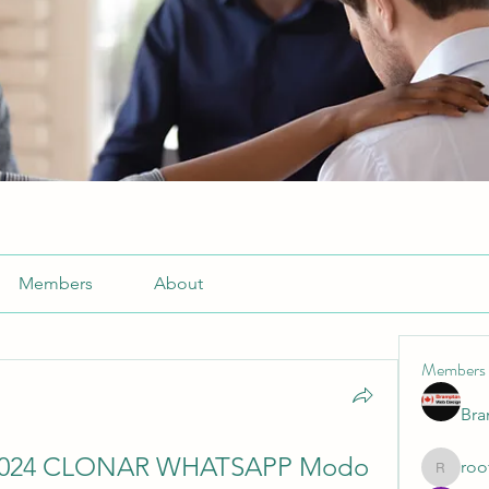
Members
About
Members
Br
2024 CLONAR WHATSAPP Modo 
roo
roofrite