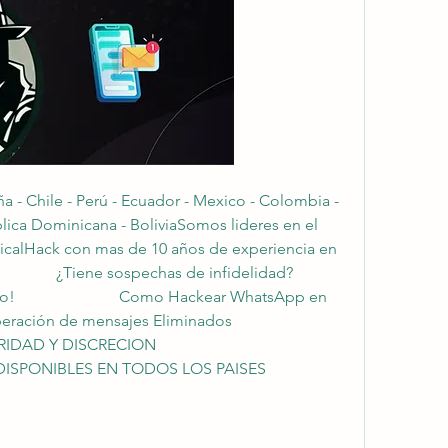
 Chile - Perú - Ecuador - Mexico - Colombia - 
lica Dominicana - BoliviaSomos lideres en el 
icalHack con mas de 10 años de experiencia en 
      ¿Tiene sospechas de infidelidad?                        
                         Como Hackear WhatsApp en 
n de mensajes Eliminados                          
N                            
EN TODOS LOS PAISES                          