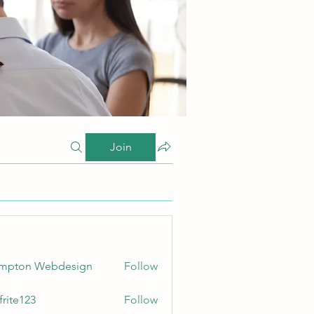
Join
ampton Webdesign
Follow
frite123
Follow
123