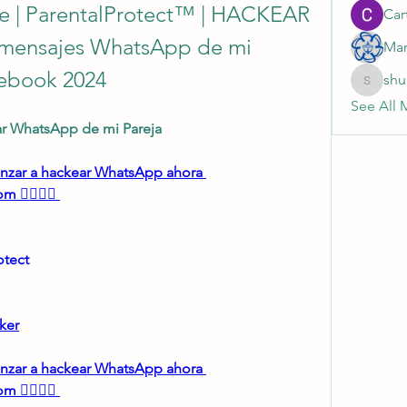
e | ParentalProtect™️ | HACKEAR 
Cart
mensajes WhatsApp de mi 
Mar
cebook 2024
shu
shubhan
See All 
r WhatsApp de mi Pareja
menzar a hackear WhatsApp ahora 
 👈🏻👈🏻
tect 
ker
menzar a hackear WhatsApp ahora 
 👈🏻👈🏻