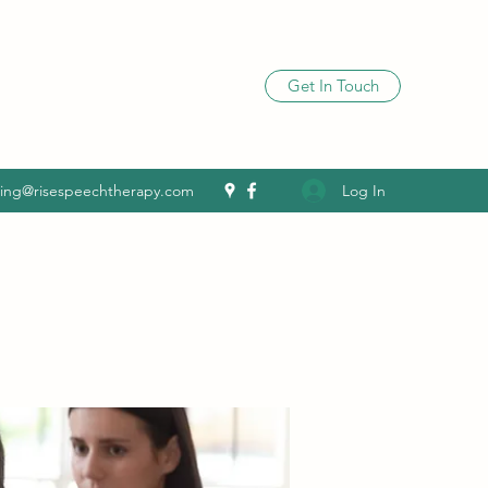
Get In Touch
Log In
ling@risespeechtherapy.com