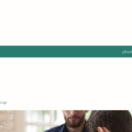
jdow
oup