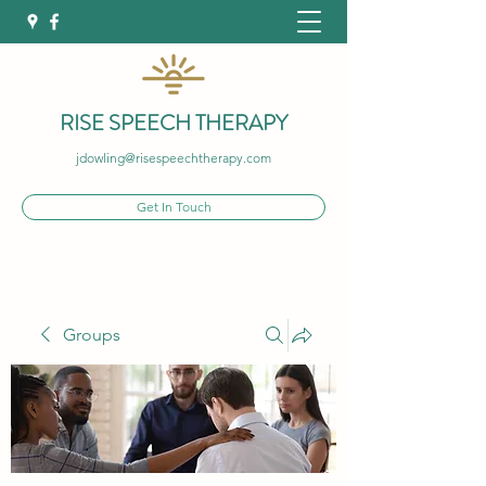
RISE SPEECH THERAPY
jdowling@risespeechtherapy.com
Get In Touch
Groups