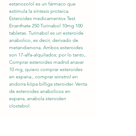
estanozolol es un fármaco que 
estimula la síntesis proteica. 
Esteroides medicamentos Test 
Enanthate 250 Turinabol 10mg 100 
tabletas. Turinabol es un esteroide 
anabolico, es decir, derivado de 
metandienona. Ambos esteroides 
son 17-alfa-alquilados; por lo tanto,. 
Comprar esteroides madrid anavar 
10 mg, quiero comprar esteroides 
en espana., comprar winstrol en 
andorra köpa billiga steroider. Venta 
de esteroides anabolicos en 
espana, anabola steroiden 
clostebol.
Pas cher prix ordenar anabólicos 
esteroides en línea envío mundial.
No company is allowed to fabricate 