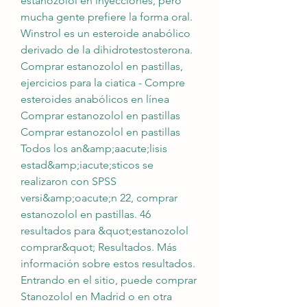
estanozolol en inyecciones, pero 
mucha gente prefiere la forma oral. 
Winstrol es un esteroide anabólico 
derivado de la dihidrotestosterona. 
Comprar estanozolol en pastillas, 
ejercicios para la ciatica - Compre 
esteroides anabólicos en línea 
Comprar estanozolol en pastillas 
Comprar estanozolol en pastillas 
Todos los an&amp;aacute;lisis 
estad&amp;iacute;sticos se 
realizaron con SPSS 
versi&amp;oacute;n 22, comprar 
estanozolol en pastillas. 46 
resultados para &quot;estanozolol 
comprar&quot; Resultados. Más 
información sobre estos resultados. 
Entrando en el sitio, puede comprar 
Stanozolol en Madrid o en otra 