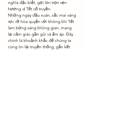
nghĩa đặc biệt, gợi lên trọn vẹn 
hương vị Tết cổ truyền.
Những ngày đầu xuân, sắc mai vàng 
rực rỡ hòa quyện với không khí Tết 
làm bừng sáng không gian, mang 
lại cảm giác gần gũi và ấm áp. Đây 
chính là khoảnh khắc để chúng ta 
cùng ôn lại truyền thống, gắn kết 
gia đình và cầu chúc một năm mới 
vẹn tròn.
Kết luận
Mai vàng không chỉ là loài hoa 
mang vẻ đẹp rực rỡ mà còn ẩn 
chứa những ý nghĩa phong thủy tốt 
lành. Việc sở hữu hoặc thuê một 
chậu mai để chưng trong nhà vào 
dịp Tết không chỉ làm không gian 
thêm phần ấm cúng, rộn ràng mà 
còn giúp mang lại tài lộc, may mắn 