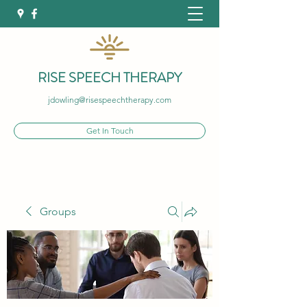
RISE SPEECH THERAPY
jdowling@risespeechtherapy.com
Get In Touch
Groups