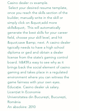
Casino dealer cv example.
 Select your desired resume template, 
once you reach the skills section of the 
builder, manually write in the skill or 
simply click on &quot;add more 
skills&quot;. This will automatically 
generate the best skills for your career 
field, choose your skill level, and hit 
&quot;save &amp; next. A casino dealer 
typically needs to have a high school 
diploma or ged and obtain a dealer 
license from the state’s gaming control 
board. It&#39;s easy to see why as it 
brings back the social element of casino 
gaming and takes place in a regulated 
environment where you can witness the 
game fairness with your own eyes. 
Educație. Casino dealer uk salary.
Licențiat în Economie
Universitatea din București, București, 
România
An absolvire: 2010