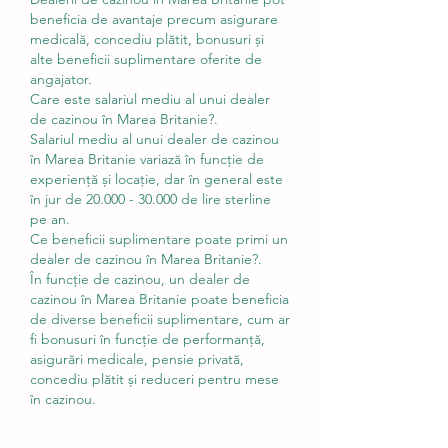
beneficia de avantaje precum asigurare 
medicală, concediu plătit, bonusuri și 
alte beneficii suplimentare oferite de 
angajator.
Care este salariul mediu al unui dealer 
de cazinou în Marea Britanie?.
Salariul mediu al unui dealer de cazinou 
în Marea Britanie variază în funcție de 
experiență și locație, dar în general este 
în jur de 20.000 - 30.000 de lire sterline 
pe an.
Ce beneficii suplimentare poate primi un 
dealer de cazinou în Marea Britanie?.
În funcție de cazinou, un dealer de 
cazinou în Marea Britanie poate beneficia 
de diverse beneficii suplimentare, cum ar 
fi bonusuri în funcție de performanță, 
asigurări medicale, pensie privată, 
concediu plătit și reduceri pentru mese 
în cazinou.