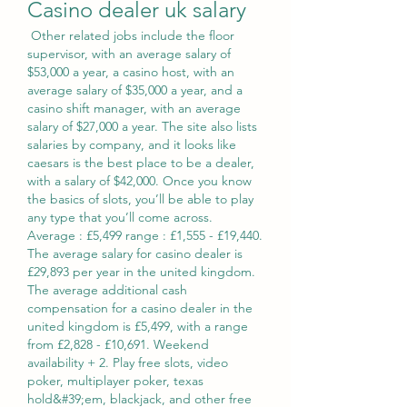
Casino dealer uk salary
 Other related jobs include the floor 
supervisor, with an average salary of 
$53,000 a year, a casino host, with an 
average salary of $35,000 a year, and a 
casino shift manager, with an average 
salary of $27,000 a year. The site also lists 
salaries by company, and it looks like 
caesars is the best place to be a dealer, 
with a salary of $42,000. Once you know 
the basics of slots, you’ll be able to play 
any type that you’ll come across. 
Average : £5,499 range : £1,555 - £19,440. 
The average salary for casino dealer is 
£29,893 per year in the united kingdom. 
The average additional cash 
compensation for a casino dealer in the 
united kingdom is £5,499, with a range 
from £2,828 - £10,691. Weekend 
availability + 2. Play free slots, video 
poker, multiplayer poker, texas 
hold&#39;em, blackjack, and other free 