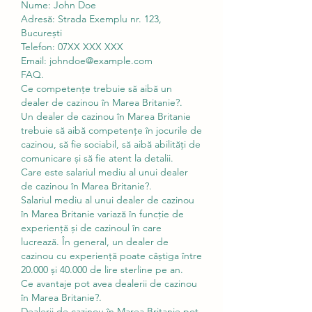
Nume: John Doe
Adresă: Strada Exemplu nr. 123, 
București
Telefon: 07XX XXX XXX
Email: johndoe@example.com
FAQ.
Ce competențe trebuie să aibă un 
dealer de cazinou în Marea Britanie?.
Un dealer de cazinou în Marea Britanie 
trebuie să aibă competențe în jocurile de 
cazinou, să fie sociabil, să aibă abilități de 
comunicare și să fie atent la detalii.
Care este salariul mediu al unui dealer 
de cazinou în Marea Britanie?.
Salariul mediu al unui dealer de cazinou 
în Marea Britanie variază în funcție de 
experiență și de cazinoul în care 
lucrează. În general, un dealer de 
cazinou cu experiență poate câștiga între 
20.000 și 40.000 de lire sterline pe an.
Ce avantaje pot avea dealerii de cazinou 
în Marea Britanie?.
Dealerii de cazinou în Marea Britanie pot 