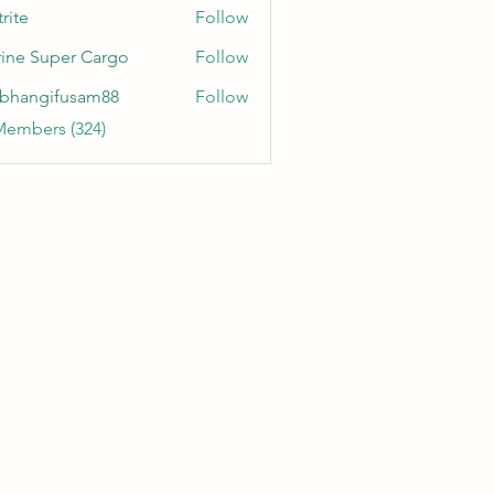
rite
Follow
ine Super Cargo
Follow
bhangifusam88
Follow
gifusam88
Members (324)