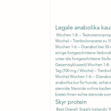
Legale anabolika kauf
 Wochen 1-8: – Testosteronpropionat zu 25 mg jeden zweiten Tag (100 mg / 
Woche) – Trenbolonacetat zu 10
Wochen 1-6: – Dianabol bei 50 m
einige fortgeschrittene Verbind
unter die fortgeschrittene Stu
Gesamtzykluszeit) Wochen 1-8: 
Tag (100 mg / Woche) – Trenbol
Woche) Wochen 1-6: – Dianabol 
anabolika kur für hunde, achat 
steroide Steroide online kaufen
bietet ihnen echte steroide zum
Skyr protein
 Best Overall: Siggi’s Icelandic Yogurt. This high-protein yogurt from Siggi&#39;s 