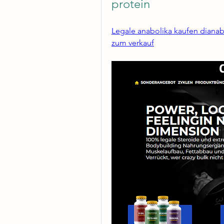
protein
Legale anabolika kaufen dianabol
zum verkauf