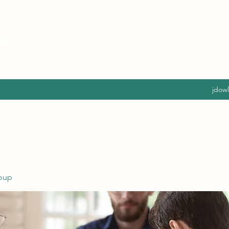
jdow
oup