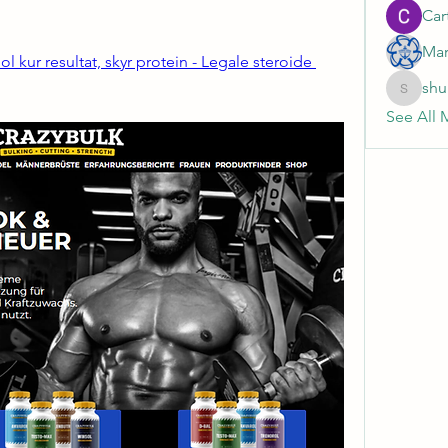
Cart
Mar
 kur resultat, skyr protein - Legale steroide 
shu
shubhan
See All 