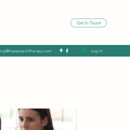
Get In Touch
Log In
ling@risespeechtherapy.com