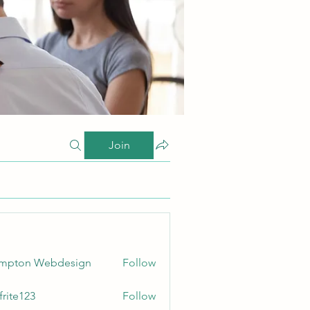
Join
ampton Webdesign
Follow
frite123
Follow
123