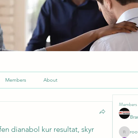
Members
About
Members
Br
n dianabol kur resultat, skyr 
roo
roofrite