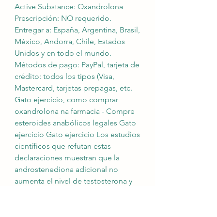
Active Substance: Oxandrolona 
Prescripción: NO requerido. 
Entregar a: España, Argentina, Brasil, 
México, Andorra, Chile, Estados 
Unidos y en todo el mundo. 
Métodos de pago: PayPal, tarjeta de 
crédito: todos los tipos (Visa, 
Mastercard, tarjetas prepagas, etc. 
Gato ejercicio, como comprar 
oxandrolona na farmacia - Compre 
esteroides anabólicos legales Gato 
ejercicio Gato ejercicio Los estudios 
científicos que refutan estas 
declaraciones muestran que la 
androstenediona adicional no 
aumenta el nivel de testosterona y 
que tus músculos no se hacen más 
fuertes. Puede oxandrolona 
comprar en nuestro sitio web Como 