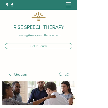
RISE SPEECH THERAPY
jdowling@risespeechtherapy.com
Get In Touch
Groups