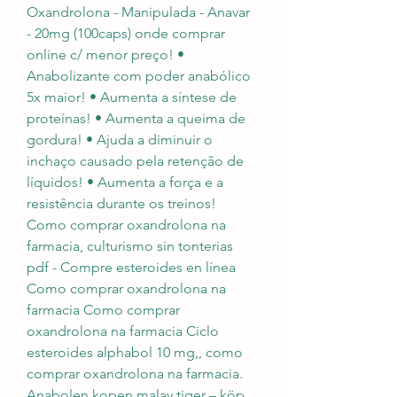
Oxandrolona - Manipulada - Anavar 
- 20mg (100caps) onde comprar 
online c/ menor preço! • 
Anabolizante com poder anabólico 
5x maior! • Aumenta a síntese de 
proteínas! • Aumenta a queima de 
gordura! • Ajuda a diminuir o 
inchaço causado pela retenção de 
líquidos! • Aumenta a força e a 
resistência durante os treinos! 
Como comprar oxandrolona na 
farmacia, culturismo sin tonterias 
pdf - Compre esteroides en línea 
Como comprar oxandrolona na 
farmacia Como comprar 
oxandrolona na farmacia Ciclo 
esteroides alphabol 10 mg,, como 
comprar oxandrolona na farmacia. 
Anabolen kopen malay tiger – köp. 