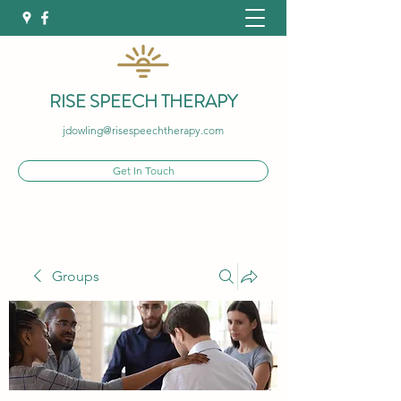
RISE SPEECH THERAPY
jdowling@risespeechtherapy.com
Get In Touch
Groups