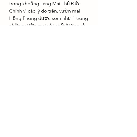
trong khoảng Làng Mai Thủ Đức. 
Chính vì các lý do trên, vườn mai 
Hồng Phong được xem như 1 trong 
những vườn mai với chất lượng rẻ 
nhất TPHCM.Xem thêm: 
vườn bán 
phôi mai vàng lớn nhất bến tre
0
0
Write a comment...
About
Welcome to the group! You can
connect with other members, ge
...
Read more
Members