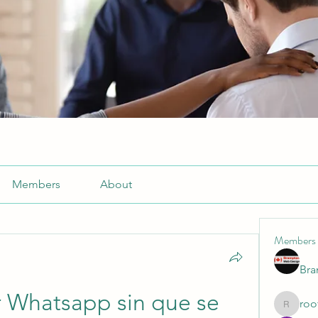
Members
About
Members
Br
Whatsapp sin que se 
roo
roofrite