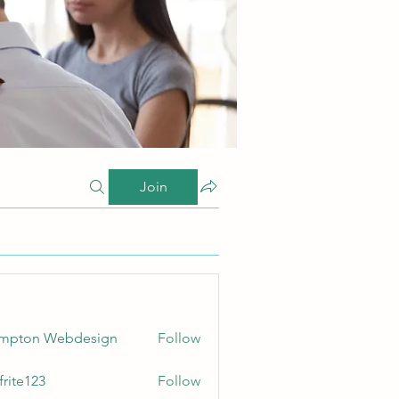
Join
ampton Webdesign
Follow
frite123
Follow
123