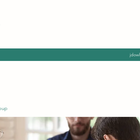
jdow
oup