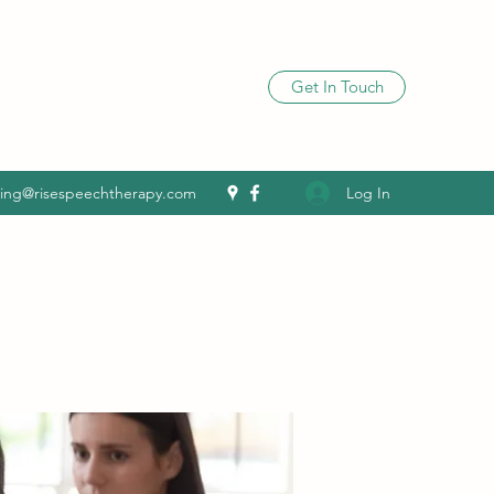
Get In Touch
Log In
ling@risespeechtherapy.com