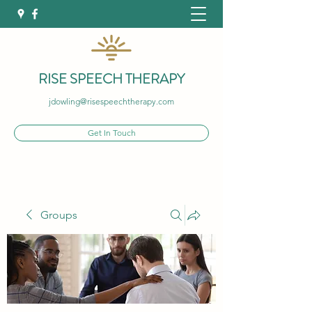
RISE SPEECH THERAPY
jdowling@risespeechtherapy.com
Get In Touch
Groups