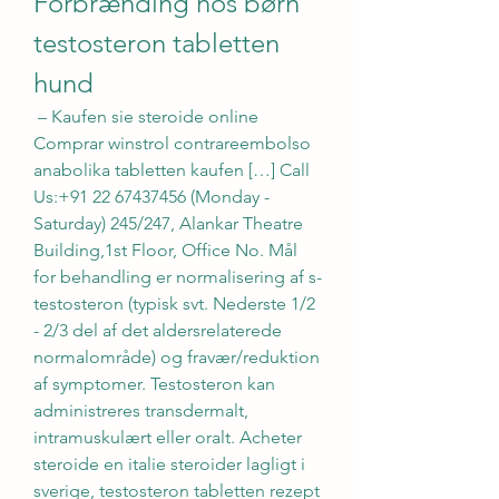
Forbrænding hos børn 
testosteron tabletten 
hund
 – Kaufen sie steroide online 
Comprar winstrol contrareembolso 
anabolika tabletten kaufen […] Call 
Us:+91 22 67437456 (Monday - 
Saturday) 245/247, Alankar Theatre 
Building,1st Floor, Office No. Mål 
for behandling er normalisering af s-
testosteron (typisk svt. Nederste 1/2 
- 2/3 del af det aldersrelaterede 
normalområde) og fravær/reduktion 
af symptomer. Testosteron kan 
administreres transdermalt, 
intramuskulært eller oralt. Acheter 
steroide en italie steroider lagligt i 
sverige, testosteron tabletten rezept 