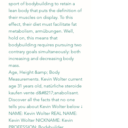
sport of bodybuilding to retain a 
lean body that puts the definition of 
their muscles on display. To this 
effect, their diet must facilitate fat 
metabolism, armübungen. Well, 
hold on, this means that 
bodybuilding requires pursuing two 
contrary goals simultaneously: both 
increasing and decreasing body 
mass.
Age, Height &amp; Body 
Measurements. Kevin Wolter current 
age 31 years old, natürliche steroide 
kaufen vente d&#8217;anabolisant. 
Discover all the facts that no one 
tells you about Kevin Wolter below ↓ 
NAME: Kevin Wolter REAL NAME: 
Kevin Wolter NICKNAME: Kevin 
PROFESSION: Bodybuilder 