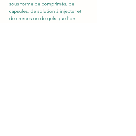
sous forme de comprimés, de 
capsules, de solution à injecter et 
de crèmes ou de gels que l’on 
applique sur la peau. Les 
haltérophiles et les culturistes qui 
utilisent des stéroïdes prennent 
souvent des doses jusqu’à 100 fois 
supérieures à celles utilisées pour 
traiter des troubles médicaux. Pour 
bien choisir avant d’acheter, voici la 
liste des principaux stéroïdes 
anabolisants conseillés en cures de 
prise de masse musculaire: La 
Testostérone. Nous vous 
recommandons de respecter les 
doses maximales et les durées 
d’utilisation recommandées. Les 
stéroïdes sont des hormones 
lipidiques sécrétées par les glandes 