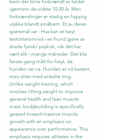
børn der blive forbrændt er faldet 
igennem de sidste 10-20 år. Men 
forbrændinger er stadig en hyppig 
ulykke blandt småbørn. Et av deres 
spørsmål var : Hva kan et høyt 
testosteronnivå i en hund gjøre av 
skade fysisk/ psykisk, når det har 
vært slik i mange måneder. Det ble 
første gang målt for høyt, da 
hunden var ca. Hunden er nå kastert, 
men sliter med enkelte ting. 
Unlike weight training, which 
involves lifting weight to improve 
general health and lean muscle 
mass, bodybuilding is specifically 
geared toward massive muscle 
growth with an emphasis on 
appearance over performance. This 
emphasis requires athletes in the 