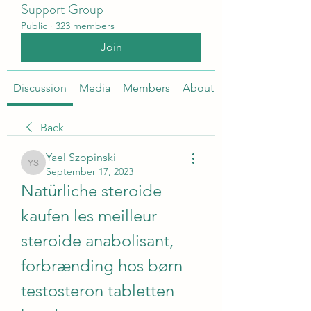
Support Group
Public
·
323 members
Join
Discussion
Media
Members
About
Back
Yael Szopinski
Yael Szopinski
September 17, 2023
Natürliche steroide 
kaufen les meilleur 
steroide anabolisant, 
forbrænding hos børn 
testosteron tabletten 