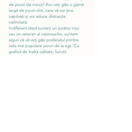
de jocuri de noroc! Aici veți găsi o gamă 
largă de jocuri slot, care vă vor ține 
captivați și vor aduce distracție 
nelimitată.
Indiferent dacă sunteți un jucător nou 
sau un veteran al cazinourilor, suntem 
siguri că vă veți găsi preferatul printre 
cele mai populare jocuri de la egt. Cu 
grafică de înaltă calitate, funcții 
captivante și teme variate, jocurile 
noastre vă vor purta în lumi fantastice și 
vă vor oferi o experiență de joc 
nemaiîntâlnită.
Pentru a vă aduce și mai multă distracție, 
oferim și premii fantastice pentru 
jucătorii noștri. Indiferent dacă sunteți în 
căutare de câștiguri mici sau de jackpot-
uri mari, puteți fi siguri că la Casino slot 
egt veți găsi tot ceea ce vă doriți. Avem 
premii impresionante, turnee animate și 
promoții speciale care vă vor ține mereu 
la vârful suspansului și vă vor oferi șansa 