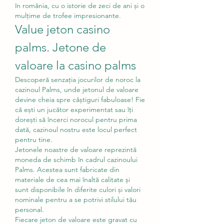
în românia, cu o istorie de zeci de ani și o 
mulțime de trofee impresionante. 
Value jeton casino 
palms. Jetone de 
valoare la casino palms
Descoperă senzația jocurilor de noroc la 
cazinoul Palms, unde jetonul de valoare 
devine cheia spre câștiguri fabuloase! Fie 
că ești un jucător experimentat sau îți 
dorești să încerci norocul pentru prima 
dată, cazinoul nostru este locul perfect 
pentru tine.
Jetonele noastre de valoare reprezintă 
moneda de schimb în cadrul cazinoului 
Palms. Acestea sunt fabricate din 
materiale de cea mai înaltă calitate și 
sunt disponibile în diferite culori și valori 
nominale pentru a se potrivi stilului tău 
personal.
Fiecare jeton de valoare este gravat cu 