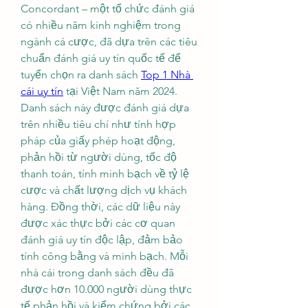
Concordant – một tổ chức đánh giá 
có nhiều năm kinh nghiệm trong 
ngành cá cược, đã dựa trên các tiêu 
chuẩn đánh giá uy tín quốc tế để 
tuyển chọn ra danh sách 
Top 1 Nhà 
cái uy tín
 tại Việt Nam năm 2024. 
Danh sách này được đánh giá dựa 
trên nhiều tiêu chí như tính hợp 
pháp của giấy phép hoạt động, 
phản hồi từ người dùng, tốc độ 
thanh toán, tính minh bạch về tỷ lệ 
cược và chất lượng dịch vụ khách 
hàng. Đồng thời, các dữ liệu này 
được xác thực bởi các cơ quan 
đánh giá uy tín độc lập, đảm bảo 
tính công bằng và minh bạch. Mỗi 
nhà cái trong danh sách đều đã 
được hơn 10.000 người dùng thực 
tế phản hồi và kiểm chứng bởi các 