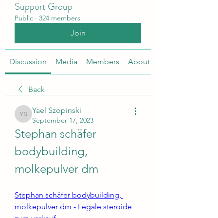
Support Group
Public
·
324 members
Join
Discussion
Media
Members
About
Back
Yael Szopinski
Yael Szopinski
September 17, 2023
Stephan schäfer 
bodybuilding, 
molkepulver dm
Stephan schäfer bodybuilding, 
molkepulver dm - Legale steroide 