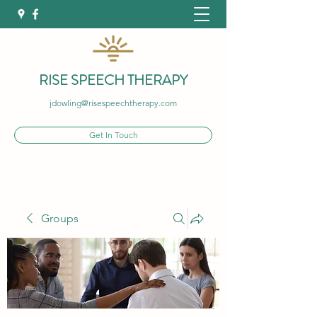
RISE SPEECH THERAPY
jdowling@risespeechtherapy.com
Get In Touch
Groups