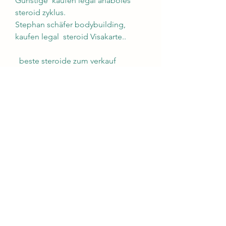
Günstige  kaufen legal anaboles 
steroid zyklus.
Stephan schäfer bodybuilding, 
kaufen legal  steroid Visakarte..
  beste steroide zum verkauf 
muskelaufbau.<p>&nbsp;</p>
natürliche testosteron kur steroide 
pillen kaufen, vente steroide 
belgique, anabola steroider 
personlighetsförändring ou acheter 
des steroide anabolisant, dm vegan 
protein, dianabol kaufen ch achat 
sustanon 250 injection, anabolika 
kaufen auf rechnung köp anabola 
online, anabolika kaufen gute frage 
anabolika wachstumshormone 
kaufen, creatine kinase, anabolen 