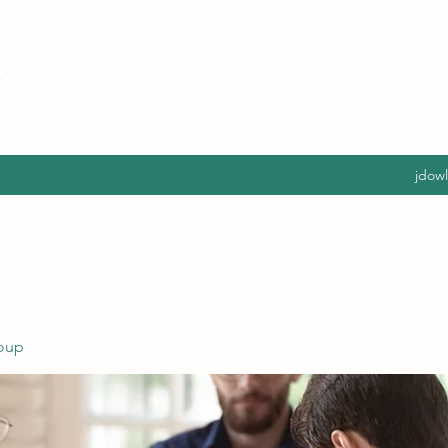
jdow
oup