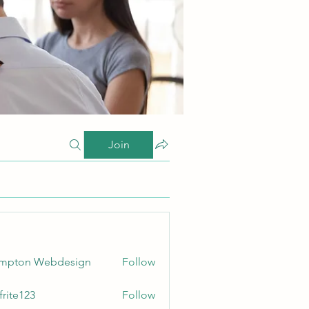
Join
ampton Webdesign
Follow
frite123
Follow
123