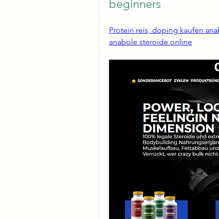
beginners
Protein reis, doping kaufen ana
anabole steroide online