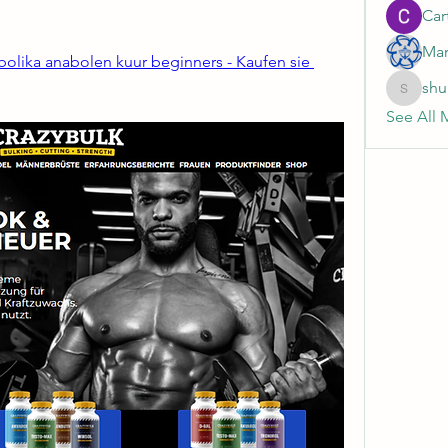
Cart
Mar
bolika anabolen kuur beginners - Kaufen sie 
shu
shubhan
See All 