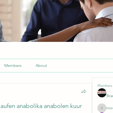
Members
About
Members
Br
kaufen anabolika anabolen kuur 
roo
roofrite