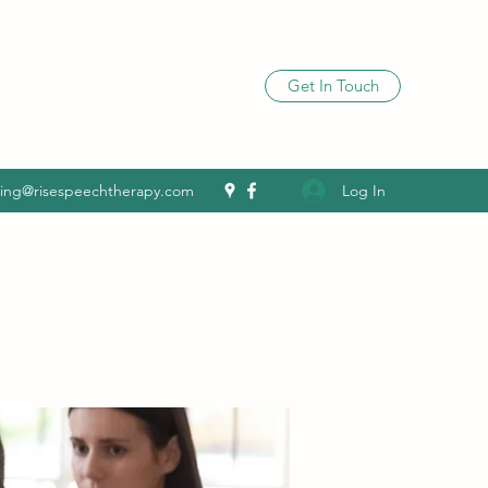
Get In Touch
Log In
ling@risespeechtherapy.com