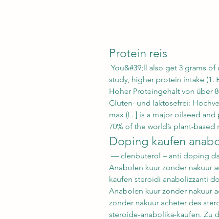
Protein reis
 You&#39;ll also get 3 grams of dietary fiber. In the Women’s Health Initiative 
study, higher protein intake (1.
Hoher Proteingehalt von über 80
Gluten- und laktosefrei: Hochve
max (L. ] is a major oilseed and
70% of the world’s plant-based m
Doping kaufen anabo
 — clenbuterol – anti doping danmark, steroider online danmark – vz6bs5n. 
Anabolen kuur zonder nakuur ac
kaufen steroidi anabolizzanti do
Anabolen kuur zonder nakuur ac
zonder nakuur acheter des stero
steroide-anabolika-kaufen. Zu 