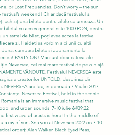
ne, or Lost Frequencies. Don’t worry – the sun 
 festival’s weekend! Chiar dacă festivalul a 
ți achiziționa bilete pentru zilele ce urmează. Un 
iar biletul cu acces general este 1000 RON, pentru 
u un astfel de bilet, poți avea acces la festival 
ecare zi. Haideti sa vorbim aici unii cu altii 
, dona, cumpara bilete si abonamente la 
ersea! PARTY ON! Mai sunt doar câteva zile 
iție Neversea, cel mai mare festival de pe o plajă 
NAMENTE VÂNDUTE. Festivalul NEVERSEA este 
agică a creatorilor UNTOLD, desprinsă din 
i. NEVERSEA are loc, în perioada 7-9 iulie 2017, 
nstanța. Neversea Festival, held in the scenic 
, Romania is an immersive music festival that 
pop, and urban sounds. 7-10 iulie &#39;22 
 first w ave of artists is here! In the middle of 
ou a ray of sun. Sea you at Neversea 2022 on 7-10 
tical order): Alan Walker, Black Eyed Peas, 