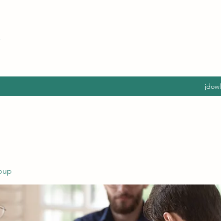
jdow
oup