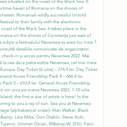
ea situated on the coast of the Black Sea. It 
rtime haven of Romania on the shores of 
charest. Romania’s wildly successful Untold 
stival to their family with the electronic 
oast of the Black Sea. It takes place in the 
nia on the shores of Constanța just east of 
ediție a festivalului Neversea va avea loc între 7 
Consultă detaliile comunicate de organizatori 
 check-in și acces pentru Neversea 2022. Mai 
ă la cea de-a patra ediție Neversea, cel mai mare 
Europa. Day Ticket (6 iulie) – 274,4 lei. Day Ticket 
. General Acces Friendship Pack 4 – 666,4 lei. 
 Pack 5 – 610,4 lei. General Acces Friendship 
iști vor urca pe scena Neversea 2023. 7-10 iulie 
and, the first w ave of artists is here! In the 
bring to you a ray of sun. Sea you at Neversea 
tage (alphabetical order): Alan Walker, Black 
 &amp; Like Mike, Don DIablo, Steve Aoki, 
 Tujamo, Ummet Ozcan, W&amp;W, ZHU. Fanii 