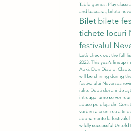
Table games: Play classic
and baccarat, bilete neve
Bilet bilete fe
tichete locuri 
festivalul Nev
Let’s check out the full l
2023. This year’s lineup in
Aoki, Don Diablo, Clapto
will be shining during the
festivalului Neversea revi
iulie. După doi ani de aște
întreaga lume se vor reun
aduse pe plaja din Constan
vorbim aici unii cu altii 
abonamente la festivalu
wildly successful Untold F