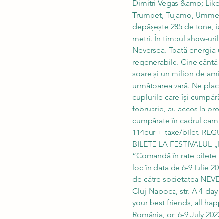
Dimitri Vegas &amp; Like
Trumpet, Tujamo, Ummet
depășește 285 de tone, i
metri. În timpul show-uril
Neversea. Toată energia ut
regenerabile. Cine cântă 
soare și un milion de amin
următoarea vară. Ne place 
cuplurile care își cumpăr
februarie, au acces la pre
cumpărate în cadrul ca
114eur + taxe/bilet. 
BILETE LA FESTIVALUL „
“Comandă în rate bilete l
loc în data de 6-9 Iulie 2
de către societatea NEVER
Cluj-Napoca, str. A 4-day 
your best friends, all h
România, on 6-9 July 2023