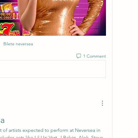
Bilete neversea
1 Comment
ea
ist of artists expected to perform at Neversea in 
cludes acts like Lil Uzi Vert, J Balvin, Alok, Steve 