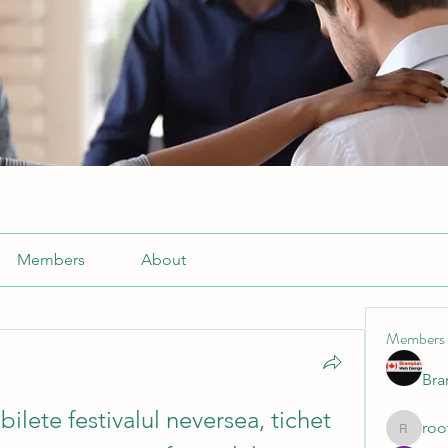
Members
About
Members
Br
bilete festivalul neversea, tichet 
roo
roofrite