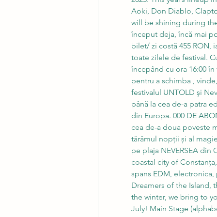
Aoki, Don Diablo, Clapto
will be shining during the
început deja, încă mai po
bilet/ zi costă 455 RON, 
toate zilele de festival. C
începând cu ora 16:00 în fi
pentru a schimba , vinde
festivalul UNTOLD și Nev
până la cea de-a patra ed
din Europa. 000 DE ABO
cea de-a doua poveste m
tărâmul nopții și al magie
pe plaja NEVERSEA din Co
coastal city of Constanța
spans EDM, electronica, 
Dreamers of the Island, the
the winter, we bring to y
July! Main Stage (alphabe