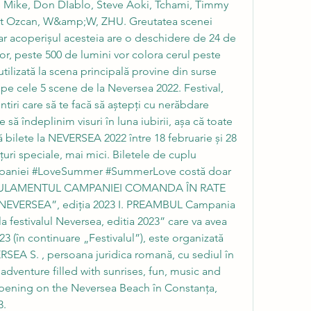
 Mike, Don DIablo, Steve Aoki, Tchami, Timmy 
 Ozcan, W&amp;W, ZHU. Greutatea scenei 
ar acoperișul acesteia are o deschidere de 24 de 
or, peste 500 de lumini vor colora cerul peste 
ilizată la scena principală provine din surse 
pe cele 5 scene de la Neversea 2022. Festival, 
tiri care să te facă să aștepți cu nerăbdare 
să îndeplinim visuri în luna iubirii, așa că toate 
ă bilete la NEVERSEA 2022 între 18 februarie și 28 
țuri speciale, mai mici. Biletele de cuplu 
mpaniei #LoveSummer #SummerLove costă doar 
REGULAMENTUL CAMPANIEI COMANDA ÎN RATE 
NEVERSEA”, ediția 2023 I. PREAMBUL Campania 
a festivalul Neversea, editia 2023” care va avea 
023 (în continuare „Festivalul”), este organizată 
SEA S. , persoana juridica romană, cu sediul în 
adventure filled with sunrises, fun, music and 
appening on the Neversea Beach în Constanța, 
. 