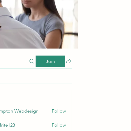
Join
ampton Webdesign
Follow
frite123
Follow
123