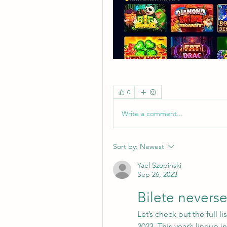
0
Write a comment...
Sort by:
Newest
Yael Szopinski
Sep 26, 2023
Bilete nevers
Let’s check out the full l
2023. This year’s lineup in