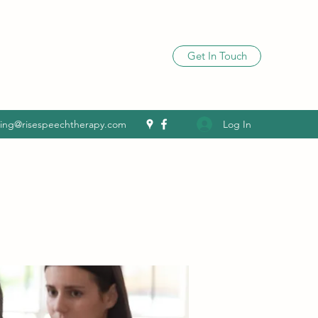
Get In Touch
Log In
ling@risespeechtherapy.com