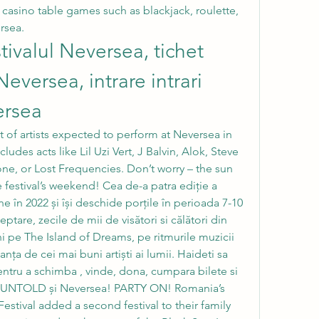
 casino table games such as blackjack, roulette, 
rsea.
stivalul Neversea, tichet 
Neversea, intrare intrari 
ersea
ist of artists expected to perform at Neversea in 
cludes acts like Lil Uzi Vert, J Balvin, Alok, Steve 
ne, or Lost Frequencies. Don’t worry – the sun 
 festival’s weekend! Cea de-a patra ediție a 
ne în 2022 și își deschide porțile în perioada 7-10 
ptare, zecile de mii de visători si călători din 
i pe The Island of Dreams, pe ritmurile muzicii 
ța de cei mai buni artiști ai lumii. Haideti sa 
pentru a schimba , vinde, dona, cumpara bilete si 
l UNTOLD și Neversea! PARTY ON! Romania’s 
estival added a second festival to their family 