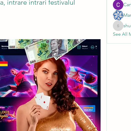
 intrare intrari festivalul 
Cart
Mar
shu
shubhan
See All 