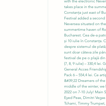
with the electronic Nevers
takes place in the summe
Constanța just east of Bu
Festival added a second fe
Neversea situated on the c
summertime haven of Roma
Bucharest. Cea de-a patra 
și 10 iulie în Constanța. 
despre sistemul de plată,
sunt doar câteva zile pân
festival de pe o plajă din 
(7, 8, 9 iulie) – 330,4 lei
General Acces Friendship
Pack 6 – 554,4 lei. Ce art
&#39;22 Dreamers of the Isl
middle of the winter, we 
2022 on 7-10 July! Main S
Eyed Peas, Dimitri Vegas
Tchami, Timmy Trumpet,