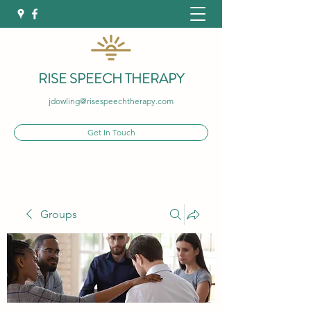
RISE SPEECH THERAPY
jdowling@risespeechtherapy.com
Get In Touch
Groups