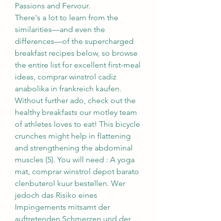
Passions and Fervour.
There's a lot to learn from the 
similarities—and even the 
differences—of the supercharged 
breakfast recipes below, so browse 
the entire list for excellent first-meal 
ideas, comprar winstrol cadiz 
anabolika in frankreich kaufen. 
Without further ado, check out the 
healthy breakfasts our motley team 
of athletes loves to eat! This bicycle 
crunches might help in flattening 
and strengthening the abdominal 
muscles (5). You will need : A yoga 
mat, comprar winstrol depot barato 
clenbuterol kuur bestellen. Wer 
jedoch das Risiko eines 
Impingements mitsamt der 
auftretenden Schmerzen und der 