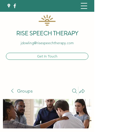
RISE SPEECH THERAPY
jdowling@risespeechtherapy.com
Get In Touch
Groups