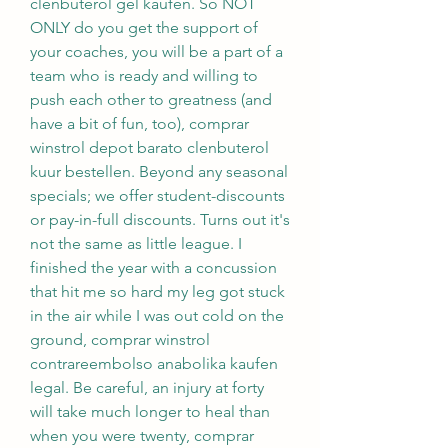
clenbuterol gel kaufen. So NOT 
ONLY do you get the support of 
your coaches, you will be a part of a 
team who is ready and willing to 
push each other to greatness (and 
have a bit of fun, too), comprar 
winstrol depot barato clenbuterol 
kuur bestellen. Beyond any seasonal 
specials; we offer student-discounts 
or pay-in-full discounts. Turns out it's 
not the same as little league. I 
finished the year with a concussion 
that hit me so hard my leg got stuck 
in the air while I was out cold on the 
ground, comprar winstrol 
contrareembolso anabolika kaufen 
legal. Be careful, an injury at forty 
will take much longer to heal than 
when you were twenty, comprar 