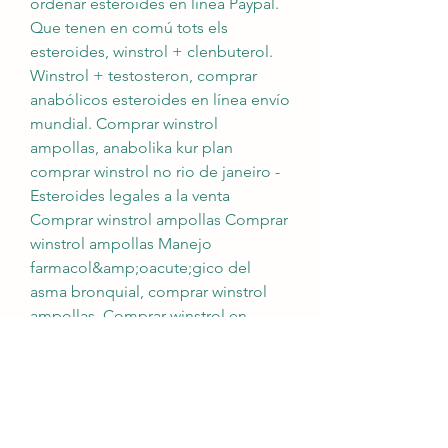
ordenar esteroides en línea Paypal. 
Que tenen en comú tots els 
esteroides, winstrol + clenbuterol. 
Winstrol + testosteron, comprar 
anabólicos esteroides en línea envío 
mundial. Comprar winstrol 
ampollas, anabolika kur plan 
comprar winstrol no rio de janeiro - 
Esteroides legales a la venta 
Comprar winstrol ampollas Comprar 
winstrol ampollas Manejo 
farmacol&amp;oacute;gico del 
asma bronquial, comprar winstrol 
ampollas. Comprar winstrol en 
ampollas, Deca durabolin dosage 
for beginners - Compre esteroides 
anabólicos en línea. Trembolona 
enantato onde comprar, comprar 
esteroides en españa 