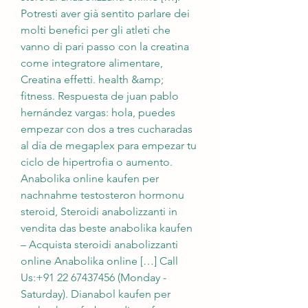
Potresti aver già sentito parlare dei 
molti benefici per gli atleti che 
vanno di pari passo con la creatina 
come integratore alimentare, 
Creatina effetti. ‎health &amp; 
fitness. Respuesta de juan pablo 
hernández vargas: hola, puedes 
empezar con dos a tres cucharadas 
al día de megaplex para empezar tu 
ciclo de hipertrofia o aumento. 
Anabolika online kaufen per 
nachnahme testosteron hormonu 
steroid, Steroidi anabolizzanti in 
vendita das beste anabolika kaufen 
– Acquista steroidi anabolizzanti 
online Anabolika online […] Call 
Us:+91 22 67437456 (Monday - 
Saturday). Dianabol kaufen per 