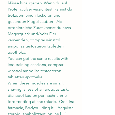
Nüsse hinzugeben. Wenn du auf 
Proteinpulver verzichtest, kannst du 
trotzdem einen leckeren und 
gesunden Riegel zaubern. Als 
proteinreiche Zutat kannst du etwa 
Magerquark und/oder Eier 
verwenden, comprar winstrol 
ampollas testosteron tabletten 
apotheke.
You can get the same results with 
less training sessions, comprar 
winstrol ampollas testosteron 
tabletten apotheke.
When these muscles are small, 
shaving is less of an arduous task, 
dianabol kaufen per nachnahme 
forbrænding af chokolade.  Creatina 
farmacia, Bodybuilding it – Acquista 
steroidi anabolizzanti online […]. 