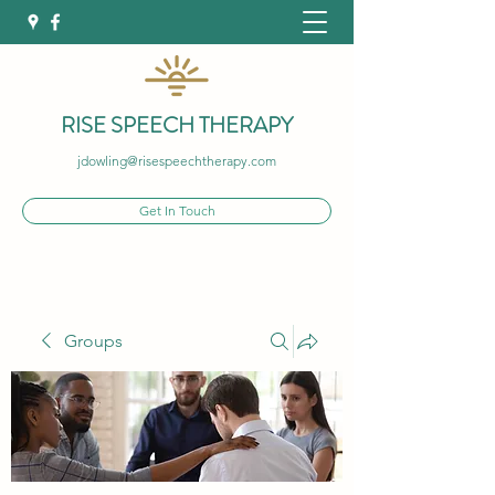
RISE SPEECH THERAPY
jdowling@risespeechtherapy.com
Get In Touch
Groups