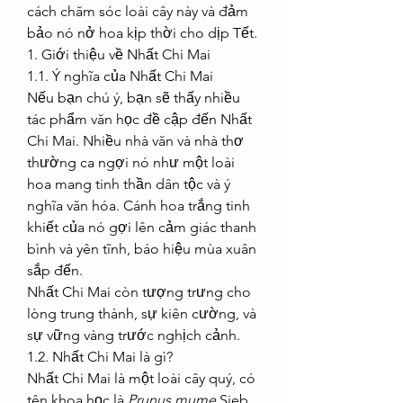
cách chăm sóc loài cây này và đảm 
bảo nó nở hoa kịp thời cho dịp Tết.
1. Giới thiệu về Nhất Chi Mai
1.1. Ý nghĩa của Nhất Chi Mai
Nếu bạn chú ý, bạn sẽ thấy nhiều 
tác phẩm văn học đề cập đến Nhất 
Chi Mai. Nhiều nhà văn và nhà thơ 
thường ca ngợi nó như một loài 
hoa mang tinh thần dân tộc và ý 
nghĩa văn hóa. Cánh hoa trắng tinh 
khiết của nó gợi lên cảm giác thanh 
bình và yên tĩnh, báo hiệu mùa xuân 
sắp đến.
Nhất Chi Mai còn tượng trưng cho 
lòng trung thành, sự kiên cường, và 
sự vững vàng trước nghịch cảnh.
1.2. Nhất Chi Mai là gì?
Nhất Chi Mai là một loài cây quý, có 
tên khoa học là 
Prunus mume
 Sieb. 