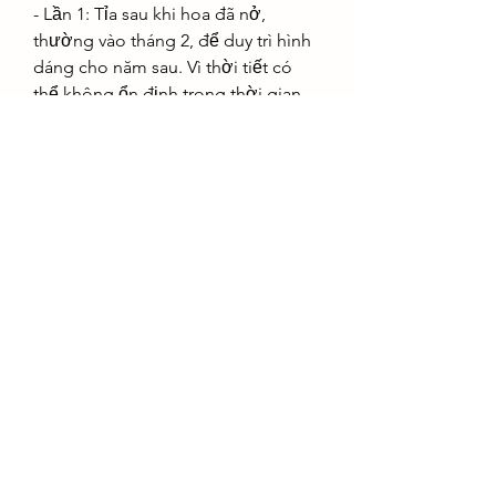
- Lần 1: Tỉa sau khi hoa đã nở, 
thường vào tháng 2, để duy trì hình 
dáng cho năm sau. Vì thời tiết có 
thể không ổn định trong thời gian 
này, hãy quan sát màu lá; khi nó 
chuyển sang xanh đậm, đó là lúc 
sẵn sàng cho việc tỉa cành.
- Lần 2: Tỉa vào tháng 7 (âm lịch). Đây 
là lần tỉa cuối cùng trong năm. Kỹ 
thuật tương tự như Lần 1.
Việc tỉa cành và tạo dáng là rất quan 
trọng để duy trì vẻ đẹp và sức khỏe 
của cây.
4. Mẹo giúp Nhất Chi Mai nở đúng 
dịp Tết tại các điểm 
mua cây mai 
vàng
Một cách để đảm bảo Nhất Chi Mai 
nở đúng dịp Tết là xác định thời 
gian thích hợp để lặt lá. Việc lặt lá 