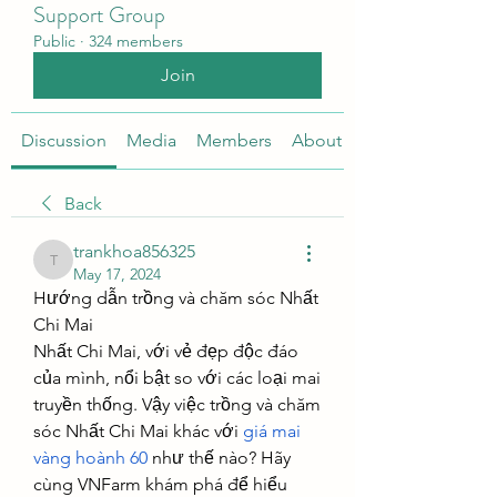
Support Group
Public
·
324 members
Join
Discussion
Media
Members
About
Back
trankhoa856325
trankhoa856325
May 17, 2024
Hướng dẫn trồng và chăm sóc Nhất 
Chi Mai
Nhất Chi Mai, với vẻ đẹp độc đáo 
của mình, nổi bật so với các loại mai 
truyền thống. Vậy việc trồng và chăm 
sóc Nhất Chi Mai khác với 
giá mai 
vàng hoành 60
 như thế nào? Hãy 
cùng VNFarm khám phá để hiểu 