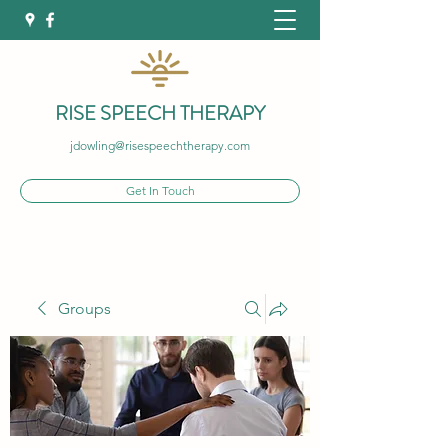
RISE SPEECH THERAPY
jdowling@risespeechtherapy.com
Get In Touch
Groups