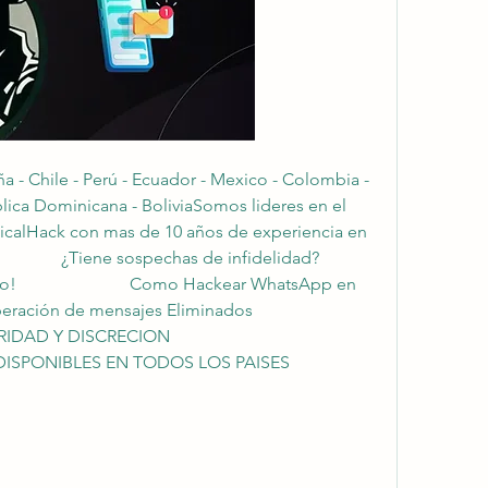
 Chile - Perú - Ecuador - Mexico - Colombia - 
lica Dominicana - BoliviaSomos lideres en el 
icalHack con mas de 10 años de experiencia en 
      ¿Tiene sospechas de infidelidad?                        
                         Como Hackear WhatsApp en 
n de mensajes Eliminados                          
N                            
EN TODOS LOS PAISES                          