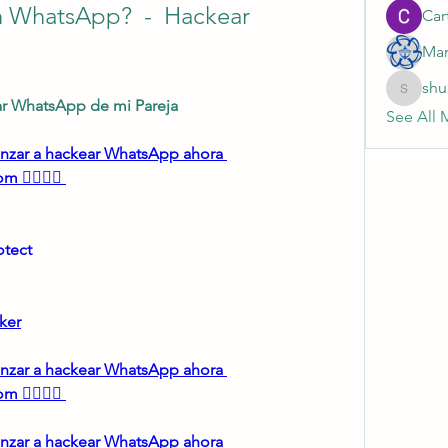
n WhatsApp?  -  Hackear 
Cart
Mar
shu
shubhan
r WhatsApp de mi Pareja
See All 
menzar a hackear WhatsApp ahora 
 👈🏻👈🏻
tect 
ker
menzar a hackear WhatsApp ahora 
 👈🏻👈🏻
menzar a hackear WhatsApp ahora 