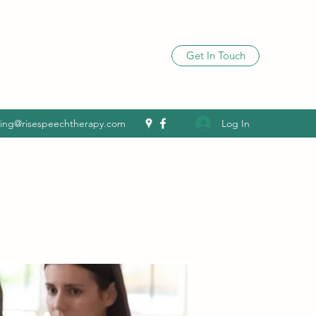
Get In Touch
Log In
ling@risespeechtherapy.com