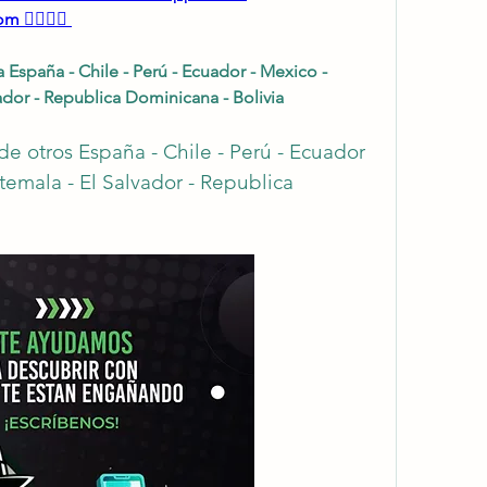
 👈🏻👈🏻
spaña - Chile - Perú - Ecuador - Mexico - 
dor - Republica Dominicana - Bolivia
otros España - Chile - Perú - Ecuador 
emala - El Salvador - Republica 