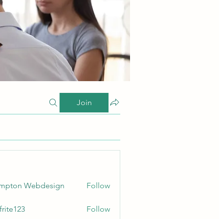
Join
ampton Webdesign
Follow
frite123
Follow
123