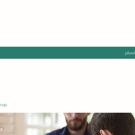
jdow
oup