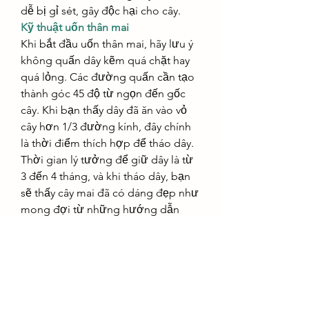
dễ bị gỉ sét, gây độc hại cho cây.
Kỹ thuật uốn thân mai
Khi bắt đầu uốn thân mai, hãy lưu ý 
không quấn dây kẽm quá chặt hay 
quá lỏng. Các đường quấn cần tạo 
thành góc 45 độ từ ngọn đến gốc 
cây. Khi bạn thấy dây đã ăn vào vỏ 
cây hơn 1/3 đường kính, đây chính 
là thời điểm thích hợp để tháo dây. 
Thời gian lý tưởng để giữ dây là từ 
3 đến 4 tháng, và khi tháo dây, bạn 
sẽ thấy cây mai đã có dáng đẹp như 
mong đợi từ những hướng dẫn 
trên.
Đối với những cây mai lớn, già, thời 
gian tháo dây có thể kéo dài hơn 1 
năm, và bạn có thể phải uốn lại từ 2 
đến 3 lần để đạt được dáng cây 
như ý. Việc tháo dây cần phải được 