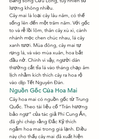
bằng sông Cửu Long, tuy nhiên số 
lượng không nhiều.
Cây mai là loại cây lâu năm, có thể 
sống lên đến một trăm năm. Với gốc 
to và rễ lồi lõm, thân cây xù xì, cành 
nhánh mọc chen chúc nhau, lá cây 
xanh tươi. Mùa đông, cây mai tự 
rụng lá, và vào mùa xuân, hoa bắt 
đầu nở. Chính vì vậy, người dân 
thường cắt tỉa lá vào tháng chạp âm 
lịch nhằm kích thích cây ra hoa rộ 
vào dịp Tết Nguyên Đán.
Nguồn Gốc Của Hoa Mai
Cây hoa mai có nguồn gốc từ Trung 
Quốc. Theo tài liệu cổ “Trân hương 
bảo ngự” của tác giả Phí Cung Ấn, 
đã ghi chép rằng Đắc Kỷ thích 
ngắm hoa mai trong giá lạnh. Điều 
này cho thấy cây mai đã xuất hiện 