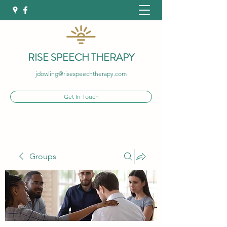
RISE SPEECH THERAPY
jdowling@risespeechtherapy.com
Get In Touch
Groups