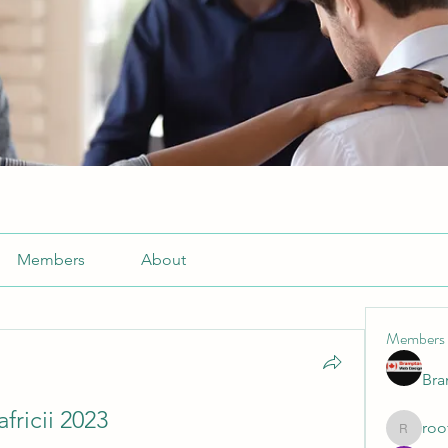
Members
About
Members
Br
fricii 2023
roo
roofrite