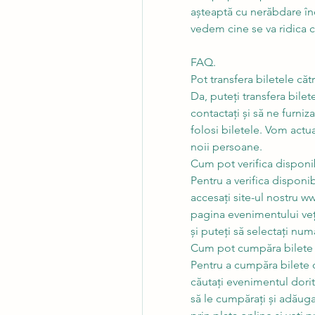
așteaptă cu nerăbdare înc
vedem cine se va ridica cu
FAQ.
Pot transfera biletele căt
Da, puteți transfera bilet
contactați și să ne furniz
folosi biletele. Vom actua
noii persoane.
Cum pot verifica disponib
Pentru a verifica disponi
accesați site-ul nostru ww
pagina evenimentului veți
și puteți să selectați num
Cum pot cumpăra bilete 
Pentru a cumpăra bilete on
căutați evenimentul dorit.
să le cumpărați și adăugaț