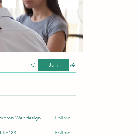
Join
ampton Webdesign
Follow
frite123
Follow
123