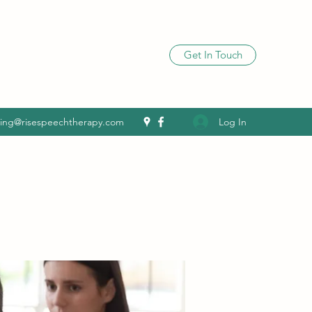
Get In Touch
Log In
ling@risespeechtherapy.com