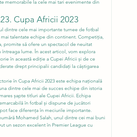
te memorabile la cele mai tari evenimente din 
023. Cupa Africii 2023
ul dintre cele mai importante turnee de fotbal 
e mai talentate echipe din continent. Competiția, 
ia, promite să ofere un spectacol de neuitat 
n întreaga lume. În acest articol, vom explora 
torie în această ediție a Cupei Africii și de ce 
erate drept principalii candidați la câștigarea 
ictorie în Cupa Africii 2023 este echipa națională 
 una dintre cele mai de succes echipe din istoria 
ares șapte titluri ale Cupei Africii. Echipa 
emarcabilă în fotbal și dispune de jucători 
 pot face diferența în meciurile importante. 
e numără Mohamed Salah, unul dintre cei mai buni 
 avut un sezon excelent în Premier League cu 