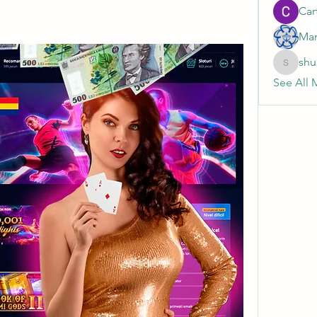
Cart
Mar
shu
shubhan
See All 