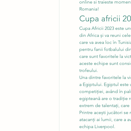
online si traieste momen
Romania!
Cupa africii 2
Cupa Africii 2023 este un
din Africa și va reuni cel
care va avea loc în Tunis
pentru fanii fotbalului di
care sunt favoritele la vic
aceste echipe sunt consid
trofeului.
Una dintre favoritele la v
a Egiptului. Egiptul este
competiției, având în palm
egipteană are o tradiție r
extrem de talentați, care
Printre acești jucători s
atacanți ai lumii, care a
echipa Liverpool.