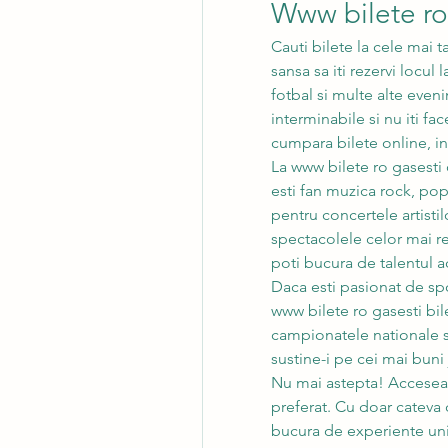
Www bilete ro.
Cauti bilete la cele mai 
sansa sa iti rezervi locul
fotbal si multe alte eveni
interminabile si nu iti fac
cumpara bilete online, in
La www bilete ro gasesti
esti fan muzica rock, pop,
pentru concertele artistil
spectacolele celor mai ren
poti bucura de talentul 
Daca esti pasionat de spor
www bilete ro gasesti bil
campionatele nationale si 
sustine-i pe cei mai buni 
Nu mai astepta! Acceseaz
preferat. Cu doar cateva cl
bucura de experiente unic