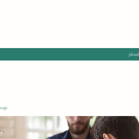
jdow
oup