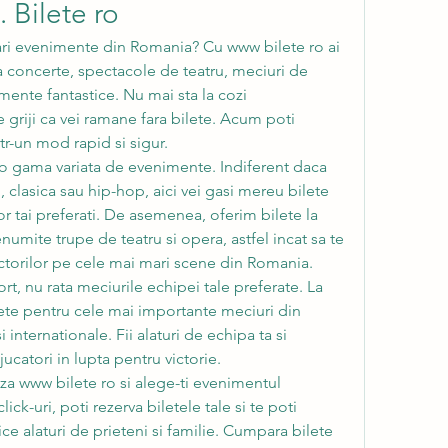
 Bilete ro
tari evenimente din Romania? Cu www bilete ro ai 
 la concerte, spectacole de teatru, meciuri de 
mente fantastice. Nu mai sta la cozi 
e griji ca vei ramane fara bilete. Acum poti 
tr-un mod rapid si sigur.
 o gama variata de evenimente. Indiferent daca 
 clasica sau hip-hop, aici vei gasi mereu bilete 
or tai preferati. De asemenea, oferim bilete la 
umite trupe de teatru si opera, astfel incat sa te 
actorilor pe cele mai mari scene din Romania.
t, nu rata meciurile echipei tale preferate. La 
ete pentru cele mai importante meciuri din 
internationale. Fii alaturi de echipa ta si 
jucatori in lupta pentru victorie.
a www bilete ro si alege-ti evenimentul 
ick-uri, poti rezerva biletele tale si te poti 
e alaturi de prieteni si familie. Cumpara bilete 