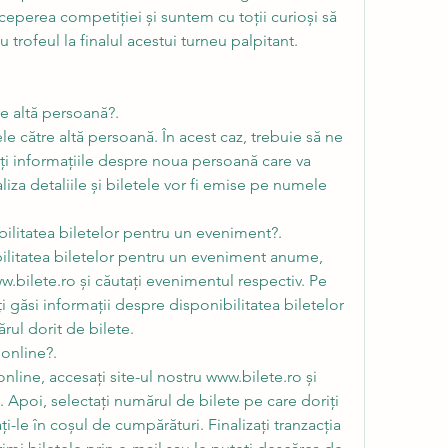
eperea competiției și suntem cu toții curioși să 
 trofeul la finalul acestui turneu palpitant.
re altă persoană?.
ele către altă persoană. În acest caz, trebuie să ne 
ați informațiile despre noua persoană care va 
liza detaliile și biletele vor fi emise pe numele 
ilitatea biletelor pentru un eveniment?.
bilitatea biletelor pentru un eveniment anume, 
w.bilete.ro și căutați evenimentul respectiv. Pe 
 găsi informații despre disponibilitatea biletelor 
ărul dorit de bilete.
online?.
line, accesați site-ul nostru www.bilete.ro și 
 Apoi, selectați numărul de bilete pe care doriți 
i-le în coșul de cumpărături. Finalizați tranzacția 