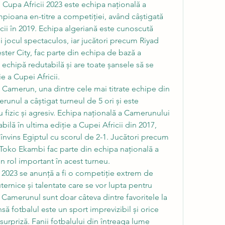
în Cupa Africii 2023 este echipa națională a 
mpioana en-titre a competiției, având câștigată 
cii în 2019. Echipa algeriană este cunoscută 
și jocul spectaculos, iar jucători precum Riyad 
ster City, fac parte din echipa de bază a 
 echipă redutabilă și are toate șansele să se 
e a Cupei Africii.
 Camerun, una dintre cele mai titrate echipe din 
erunul a câștigat turneul de 5 ori și este 
 fizic și agresiv. Echipa națională a Camerunului 
bilă în ultima ediție a Cupei Africii din 2017, 
a învins Egiptul cu scorul de 2-1. Jucători precum 
Toko Ekambi fac parte din echipa națională a 
n rol important în acest turneu.
i 2023 se anunță a fi o competiție extrem de 
ernice și talentate care se vor lupta pentru 
i Camerunul sunt doar câteva dintre favoritele la 
nsă fotbalul este un sport imprevizibil și orice 
rpriză. Fanii fotbalului din întreaga lume 