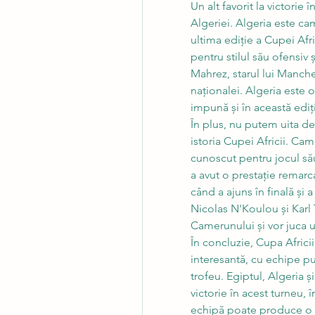
Un alt favorit la victorie 
Algeriei. Algeria este ca
ultima ediție a Cupei Afri
pentru stilul său ofensiv 
Mahrez, starul lui Manche
naționalei. Algeria este o
impună și în această ediți
În plus, nu putem uita de
istoria Cupei Africii. Cam
cunoscut pentru jocul său
a avut o prestație remarca
când a ajuns în finală și 
Nicolas N'Koulou și Karl 
Camerunului și vor juca u
În concluzie, Cupa Africi
interesantă, cu echipe put
trofeu. Egiptul, Algeria ș
victorie în acest turneu, î
echipă poate produce o su