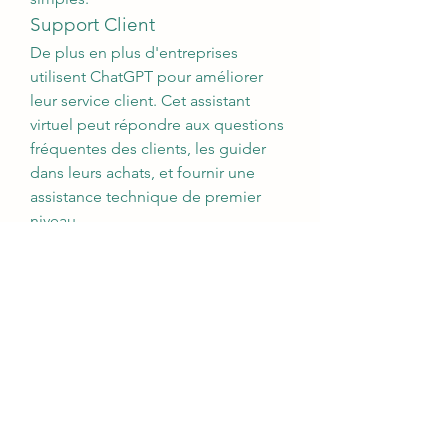
Support Client
De plus en plus d'entreprises 
utilisent ChatGPT pour améliorer 
leur service client. Cet assistant 
virtuel peut répondre aux questions 
fréquentes des clients, les guider 
dans leurs achats, et fournir une 
assistance technique de premier 
niveau.
Apprentissage et 
Entraînement
ChatGPT est un excellent outil pour 
l'apprentissage des langues, la 
révision des concepts académiques, 
et même pour s'entraîner à des 
entretiens d'embauche. Grâce à ses 
capacités conversationnelles, il peut 
simuler des dialogues et fournir des 