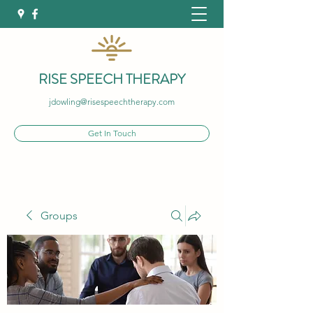
RISE SPEECH THERAPY
jdowling@risespeechtherapy.com
Get In Touch
Groups