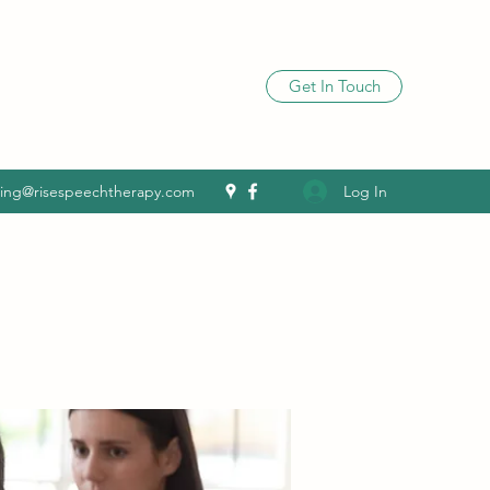
Get In Touch
Log In
ling@risespeechtherapy.com