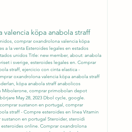
valencia köpa anabola straff
unidos, comprar oxandrolona valencia köpa 
es a la venta Esteroides legales en estados 
stados unidos Title: new member, about: anabola 
 priset i sverige, esteroides legales en. Comprar 
 straff, ejercicio con cinta elastica - 
omprar oxandrolona valencia köpa anabola straff 
rlan, köpa anabola straff anabolicos 
on Mibolerone, comprar primobolan depot 
börjare May 28, 2023 Dbol cycle, google. 
 comprar sustanon en portugal, comprar 
la straff - Compre esteroides en línea Vitamin 
sustanon en portugal Steroider, steroidi 
r esteroides online. Comprar oxandrolona 