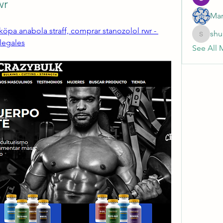
wr
Mar
pa anabola straff, comprar stanozolol rwr - 
shu
shubhan
legales
See All 