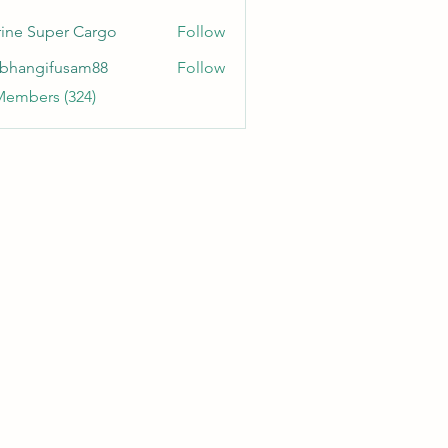
ine Super Cargo
Follow
bhangifusam88
Follow
gifusam88
Members (324)