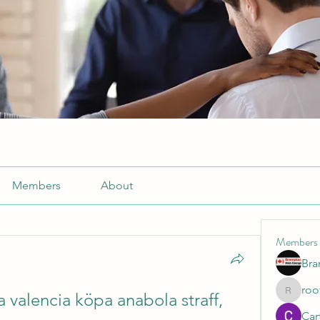
Members
About
Members
Br
roo
valencia köpa anabola straff, 
roofrite
Cart