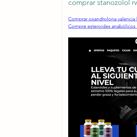
comprar stanozolol r
Comprar oxandrolona valencia kö
Compre esteroides anabólicos 