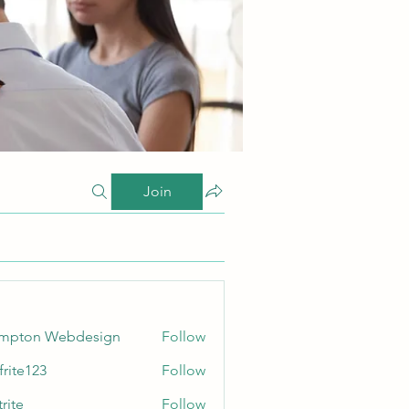
Join
ampton Webdesign
Follow
frite123
Follow
123
rite
Follow