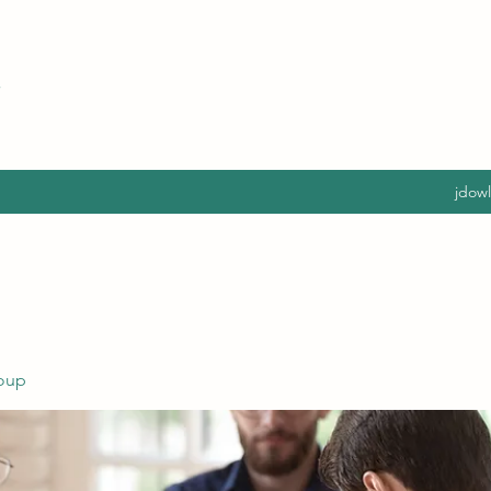
jdow
oup