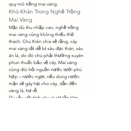
quy mô trồng mai vàng.
Khó Khăn Trong Nghề Trồng 
Mai Vàng
Mặc dù thu nhập cao, nghề trồng 
mai vàng cũng không thiếu thử 
thách. Chú Kiên chia sẻ rằng, cây 
mai vàng rất dễ bị sâu đục thân, sâu 
ăn lá, do đó chú phải thường xuyên 
phun thuốc bảo vệ cây. Mai vàng 
cũng đòi hỏi nguồn nước tưới phù 
hợp – nước ngọt, nếu dùng nước 
mặn sẽ gây hại cho cây, dẫn đến 
vàng lá, hư rễ.
Dù vậy, với tình yêu và sự tận tâm 
đối với nghề, chú Tư Kiên vẫn kiên 
trì, mang lại những cây mai vàng 
đẹp, chất lượng cho thị trường và 
tạo dựng được một cuộc sống ổn 