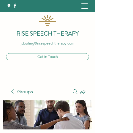
RISE SPEECH THERAPY
jdowling@risespeechtherapy.com
Get In Touch
Groups