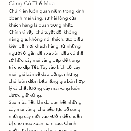
Cũng Có Thể Mua
Chú Kiên luôn quan niệm trong kinh 
doanh mai vàng, sự hài lòng của 
khách hàng là quan trọng nhất. 
Chính vì vậy, chú tuyệt đối không 
nâng giá, không nói thách, tạo điều 
kiện để mọi khách hàng, từ những 
người ở gần đến xa xôi, đều có thể 
sở hữu cây mai vàng đẹp để trang 
trí cho dịp Tết. Tùy vào kích cỡ cây 
mai, giá bán sẽ dao động, nhưng 
chú luôn đảm bảo rằng giá bán hợp 
lý và chất lượng cây mai vàng luôn 
được giữ vững.
Sau mùa Tết, khi đã bán hết những 
cây mai vàng, chú tiếp tục bổ sung 
những cây mới vào vườn để chuẩn 
bị cho mùa xuân năm sau. Chính 
nhờ sự chăm sóc chu đáo và quy 