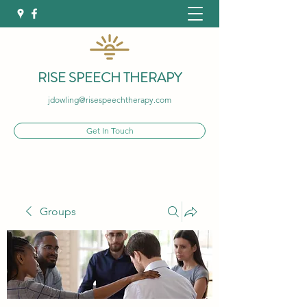
RISE SPEECH THERAPY
jdowling@risespeechtherapy.com
Get In Touch
Groups