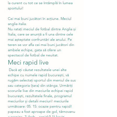
la curent cu tot ce se întâmplă în lumea 
sportului!
Cei mai buni jucători în acțiune. Meciul 
anglia italia.
Nu ratați meciul de fotbal dintre Anglia și 
Italia, care se anunță a fi una dintre cele 
mai așteptate confruntări ale anului. Pe 
teren se vor afla cei mai buni jucători din 
ambele echipe, gata să ofere un 
spectacol de fotbal de neuitat.
Meci rapid live
 Dacă ați căutat rezultatele unei alte 
echipe cu numele rapid bucurești, vă 
rugăm selectați sportul din meniul de sus 
sau categoria (țara) din stânga. Urmăriți 
scorurile live din meciurile echipei rapid 
bucurești, rezultatele finale, programul 
meciurilor și detalii meciuri! meciurile 
următoare: 05. 15: ocazie pentru rapid! 
papeau a fost aproape de gol, târnovanu 
a respins. 7: fcsb – rapid 0-1! kevin 