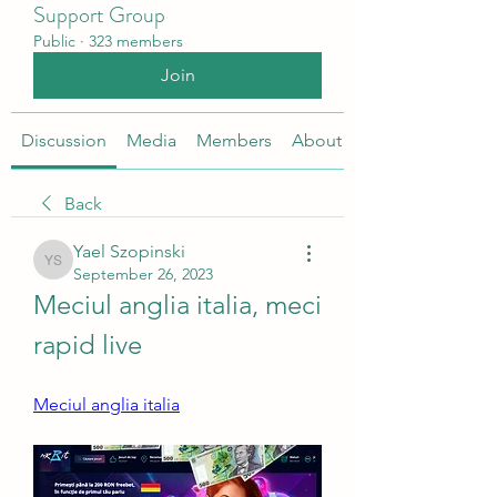
Support Group
Public
·
323 members
Join
Discussion
Media
Members
About
Back
Yael Szopinski
Yael Szopinski
September 26, 2023
Meciul anglia italia, meci 
rapid live
Meciul anglia italia