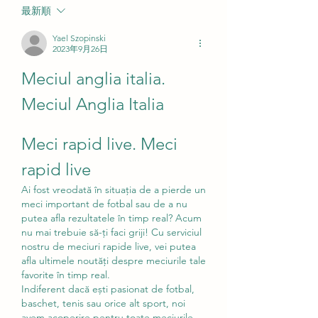
最新順
Yael Szopinski
2023年9月26日
Meciul anglia italia. 
Meciul Anglia Italia
Meci rapid live. Meci 
rapid live
Ai fost vreodată în situația de a pierde un 
meci important de fotbal sau de a nu 
putea afla rezultatele în timp real? Acum 
nu mai trebuie să-ți faci griji! Cu serviciul 
nostru de meciuri rapide live, vei putea 
afla ultimele noutăți despre meciurile tale 
favorite în timp real.
Indiferent dacă ești pasionat de fotbal, 
baschet, tenis sau orice alt sport, noi 
avem acoperire pentru toate meciurile 