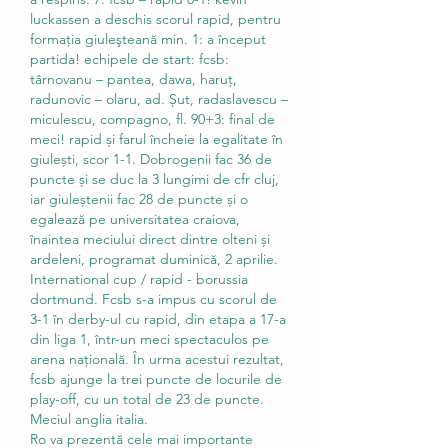
luckassen a deschis scorul rapid, pentru 
formaţia giuleşteană min. 1: a început 
partida! echipele de start: fcsb: 
târnovanu – pantea, dawa, haruț, 
radunovic – olaru, ad. Șut, radaslavescu – 
miculescu, compagno, fl. 90+3: final de 
meci! rapid și farul încheie la egalitate în 
giulești, scor 1-1. Dobrogenii fac 36 de 
puncte și se duc la 3 lungimi de cfr cluj, 
iar giuleștenii fac 28 de puncte și o 
egalează pe universitatea craiova, 
înaintea meciului direct dintre olteni și 
ardeleni, programat duminică, 2 aprilie. 
International cup / rapid - borussia 
dortmund. Fcsb s-a impus cu scorul de 
3-1 în derby-ul cu rapid, din etapa a 17-a 
din liga 1, într-un meci spectaculos pe 
arena națională. În urma acestui rezultat, 
fcsb ajunge la trei puncte de locurile de 
play-off, cu un total de 23 de puncte. 
Meciul anglia italia.
Ro va prezentă cele mai importante 