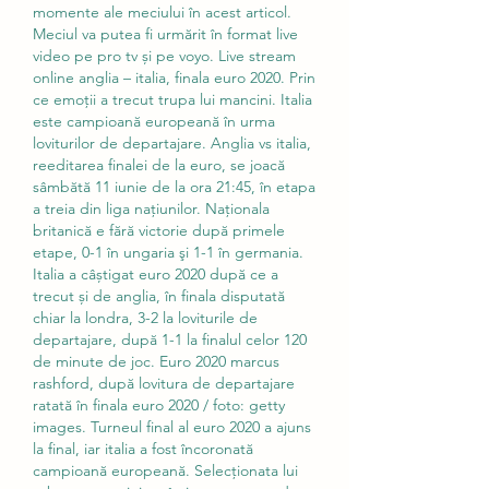
momente ale meciului în acest articol. 
Meciul va putea fi urmărit în format live 
video pe pro tv și pe voyo. Live stream 
online anglia – italia, finala euro 2020. Prin 
ce emoții a trecut trupa lui mancini. Italia 
este campioană europeană în urma 
loviturilor de departajare. Anglia vs italia, 
reeditarea finalei de la euro, se joacă 
sâmbătă 11 iunie de la ora 21:45, în etapa 
a treia din liga naţiunilor. Naţionala 
britanică e fără victorie după primele 
etape, 0-1 în ungaria şi 1-1 în germania. 
Italia a câștigat euro 2020 după ce a 
trecut și de anglia, în finala disputată 
chiar la londra, 3-2 la loviturile de 
departajare, după 1-1 la finalul celor 120 
de minute de joc. Euro 2020 marcus 
rashford, după lovitura de departajare 
ratată în finala euro 2020 / foto: getty 
images. Turneul final al euro 2020 a ajuns 
la final, iar italia a fost încoronată 
campioană europeană. Selecționata lui 