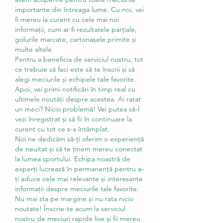
importante din întreaga lume. Cu noi, vei 
fi mereu la curent cu cele mai noi 
informații, cum ar fi rezultatele parțiale, 
golurile marcate, cartonașele primite și 
multe altele.
Pentru a beneficia de serviciul nostru, tot 
ce trebuie să faci este să te înscrii și să 
alegi meciurile și echipele tale favorite. 
Apoi, vei primi notificări în timp real cu 
ultimele noutăți despre acestea. Ai ratat 
un meci? Nicio problemă! Vei putea să-l 
vezi înregistrat și să fii în continuare la 
curent cu tot ce s-a întâmplat.
Noi ne dedicăm să-ți oferim o experiență 
de neuitat și să te ținem mereu conectat 
la lumea sportului. Echipa noastră de 
experți lucrează în permanență pentru a-
ți aduce cele mai relevante și interesante 
informații despre meciurile tale favorite.
Nu mai sta pe margine și nu rata nicio 
noutate! Înscrie-te acum la serviciul 
nostru de meciuri rapide live și fii mereu 