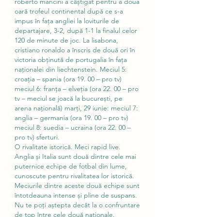
roberto mancini a câștigat pentru a doua 
oară trofeul continental după ce s-a 
impus în fața angliei la loviturile de 
departajare, 3-2, după 1-1 la finalul celor 
120 de minute de joc. La lisabona, 
cristiano ronaldo a înscris de două ori în 
victoria obţinută de portugalia în faţa 
naţionalei din liechtenstein. Meciul 5: 
croația – spania (ora 19. 00 – pro tv) 
meciul 6: franța – elveția (ora 22. 00 – pro 
tv – meciul se joacă la bucurești, pe 
arena națională) marți, 29 iunie: meciul 7: 
anglia – germania (ora 19. 00 – pro tv) 
meciul 8: suedia – ucraina (ora 22. 00 – 
pro tv) sferturi. 
O rivalitate istorică. Meci rapid live.
Anglia și Italia sunt două dintre cele mai 
puternice echipe de fotbal din lume, 
cunoscute pentru rivalitatea lor istorică. 
Meciurile dintre aceste două echipe sunt 
întotdeauna intense și pline de suspans. 
Nu te poți aștepta decât la o confruntare 
de top între cele două naționale.