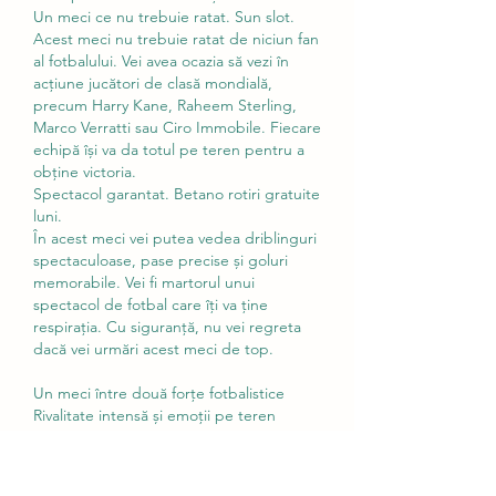
Un meci ce nu trebuie ratat. Sun slot.
Acest meci nu trebuie ratat de niciun fan 
al fotbalului. Vei avea ocazia să vezi în 
acțiune jucători de clasă mondială, 
precum Harry Kane, Raheem Sterling, 
Marco Verratti sau Ciro Immobile. Fiecare 
echipă își va da totul pe teren pentru a 
obține victoria.
Spectacol garantat. Betano rotiri gratuite 
luni.
În acest meci vei putea vedea driblinguri 
spectaculoase, pase precise și goluri 
memorabile. Vei fi martorul unui 
spectacol de fotbal care îți va ține 
respirația. Cu siguranță, nu vei regreta 
dacă vei urmări acest meci de top.
Un meci între două forțe fotbalistice
Rivalitate intensă și emoții pe teren
Jucători de clasă mondială în acțiune
Driblinguri spectaculoase și goluri 
memorabile