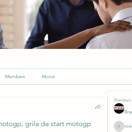
Members
About
Members
Br
motogp, grila de start motogp
roo
roofrite