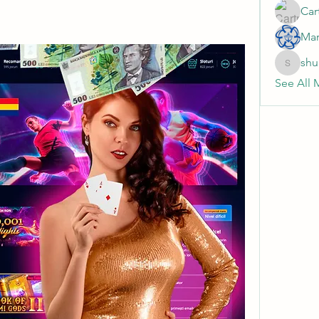
Cart
Mar
shu
shubhan
See All 