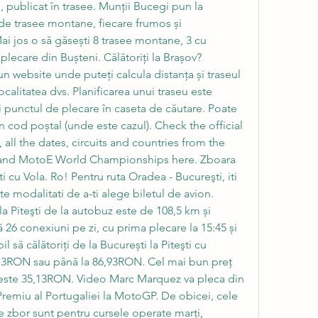
publicat în trasee. Munții Bucegi pun la 
de trasee montane, fiecare frumos și 
Mai jos o să găsești 8 trasee montane, 3 cu 
 plecare din Bușteni. Călătoriți la Brașov? 
un website unde puteți calcula distanța și traseul 
localitatea dvs. Planificarea unui traseu este 
i punctul de plecare în caseta de căutare. Poate 
n cod poștal (unde este cazul). Check the official 
l the dates, circuits and countries from the 
nd MotoE World Championships here. Zboara 
 cu Vola. Ro! Pentru ruta Oradea - Bucureşti, iti 
e modalitati de a-ti alege biletul de avion. 
la Piteşti de la autobuz este de 108,5 km și 
 26 conexiuni pe zi, cu prima plecare la 15:45 și 
il să călătoriți de la București la Piteşti cu 
13RON sau până la 86,93RON. Cel mai bun preț 
 este 35,13RON. Video Marc Marquez va pleca din 
remiu al Portugaliei la MotoGP. De obicei, cele 
 zbor sunt pentru cursele operate marți, 