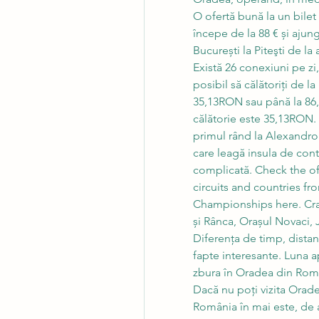
O ofertă bună la un bilet
începe de la 88 € și ajung
București la Piteşti de la
Există 26 conexiuni pe zi,
posibil să călătoriți de l
35,13RON sau până la 86,
călătorie este 35,13RON. 
primul rând la Alexandroup
care leagă insula de conti
complicată. Check the of
circuits and countries 
Championships here. Crai
și Rânca, Orașul Novaci, 
Diferența de timp, distanț
fapte interesante. Luna ap
zbura în Oradea din Român
Dacă nu poți vizita Oradea
România în mai este, de a