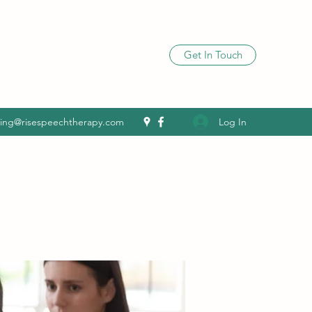
Get In Touch
Log In
ling@risespeechtherapy.com