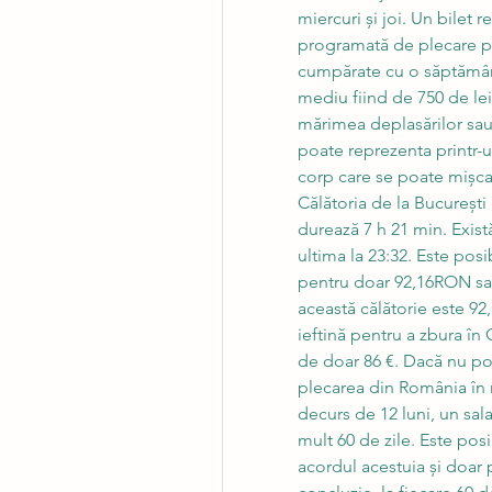
miercuri și joi. Un bilet 
programată de plecare poa
cumpărate cu o săptămână
mediu fiind de 750 de lei
mărimea deplasărilor sau f
poate reprezenta printr-u
corp care se poate mișca ș
Călătoria de la București 
durează 7 h 21 min. Există
ultima la 23:32. Este posib
pentru doar 92,16RON sau
această călătorie este 92
ieftină pentru a zbura în
de doar 86 €. Dacă nu poți
plecarea din România în m
decurs de 12 luni, un sal
mult 60 de zile. Este pos
acordul acestuia și doar 