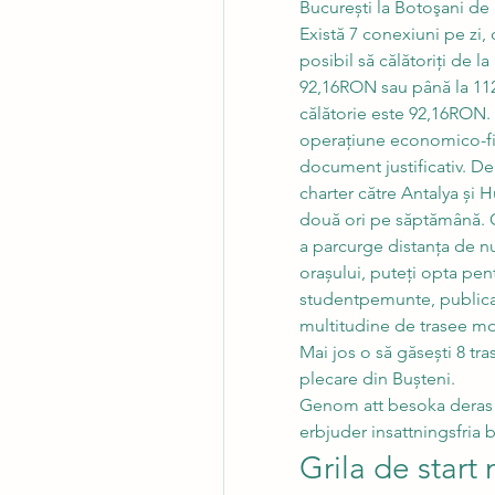
București la Botoşani de 
Există 7 conexiuni pe zi, 
posibil să călătoriți de l
92,16RON sau până la 112
călătorie este 92,16RON. 
operațiune economico-fin
document justificativ. D
charter către Antalya și 
două ori pe săptămână. Op
a parcurge distanța de nu
orașului, puteți opta pen
studentpemunte, publicat 
multitudine de trasee mon
Mai jos o să găsești 8 tra
plecare din Bușteni. 
Genom att besoka deras h
erbjuder insattningsfria 
Grila de star