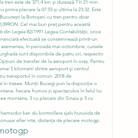
la tren este de 371,4 km și durează 7 h 21 min. 
cu prima plecare la 07:55 și ultima la 23:32. Este 
a București la Botoşani cu tren pentru doar 
,09RON. Cel mai bun preț pentru această 
6 din Legea 82/1991 Legea Contabilității, orice 
anciară efectuată se consemnează printr-un 
e asemenea, în perioada mai-octombrie, cursele 
Hurghada sunt disponibile de patru ori, respectiv 
țiuni de transfer de la aeroport în oraș. Pentru 
mai 5 kilometri dintre aeroport și centrul 
tru transportul în comun. 2018 de 
în trasee. Munții Bucegi pun la dispoziție o 
tane, fiecare frumos și spectaculos în felul lui. 
see montane, 3 cu plecare din Sinaia și 5 cu 
emsidor kan du kontrollera sjalv huruvida de 
bonusar eller inte, distanța de plecare motogp.
t motogp