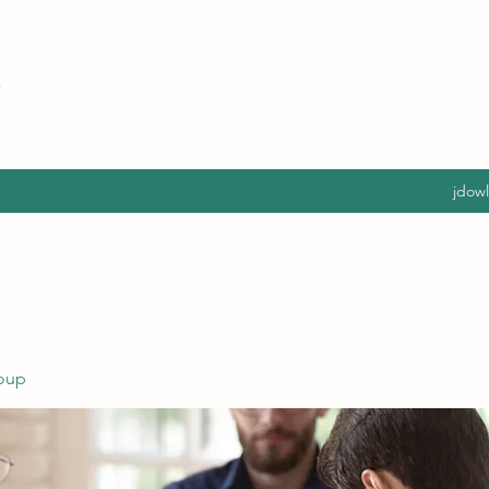
jdow
oup