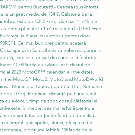
 TAROM pentru Bucureşti - Oradea (dus-întors) 
e la un preț mediu de 134 €. Călătoria de la 
 autobuz este de 108,5 km și durează 1 h 45 min. 
 cu prima plecare la 15:45 și ultima la 00:30. Este 
a București la Piteşti cu autobuz pentru doar 
93RON. Cel mai bun preț pentru această 
Ca să ajungi în Samothraki va trebui să ajungi în 
olis, care este orașul din care se ia feribotul 
nent. O călătorie cu avionul ar fi destul de 
ficial 2023 MotoGP™ calendar, all the dates, 
from the MotoGP, Moto2, Moto3 and MotoE World 
ova, Municipiul Craiova, Județul Dolj, România 
Județul Gorj, România, distanță pe harta lumii. 
a cu avionul, timp de zbor, costul călătoriei și 
rilie este, în medie, cea mai ieftină pentru a 
ia, majoritatea prețurilor fiind de doar 86 €. 
 în timpul lunii aprilie, atunci, plecarea din 
semenea, o opțiune ieftină. Călătoria de la 