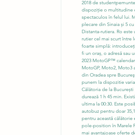
2018 de studentpemunte, 
dispoziție o multitudine 
spectaculos în felul lui. 
plecare din Sinaia și 5 cu
Distanta-rutiera. Ro este 
rutier cel mai scurt între 
foarte simplă: introduceț
fi un oraș, o adresă sau u
2023 MotoGP™ calendar, al
MotoGP, Moto2, Moto3 a
din Oradea spre Bucureşti
punem la dispozitie variat
Călătoria de la București 
durează 1 h 45 min. Există
ultima la 00:30. Este posib
autobuz pentru doar 35,
pentru această călătorie
pole-position în Marele P
mai avantajoase oferte de