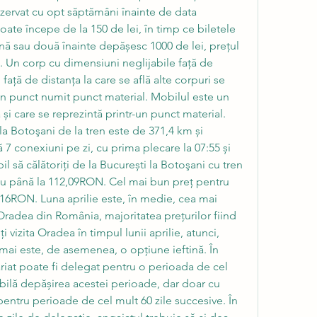
rezervat cu opt săptămâni înainte de data 
te începe de la 150 de lei, în timp ce biletele 
 sau două înainte depășesc 1000 de lei, prețul 
. Un corp cu dimensiuni neglijabile față de 
ață de distanța la care se află alte corpuri se 
n punct numit punct material. Mobilul este un 
i care se reprezintă printr-un punct material. 
la Botoşani de la tren este de 371,4 km și 
 7 conexiuni pe zi, cu prima plecare la 07:55 și 
il să călătoriți de la București la Botoşani cu tren 
 până la 112,09RON. Cel mai bun preț pentru 
,16RON. Luna aprilie este, în medie, cea mai 
 Oradea din România, majoritatea prețurilor fiind 
 vizita Oradea în timpul lunii aprilie, atunci, 
ai este, de asemenea, o opțiune ieftină. În 
ariat poate fi delegat pentru o perioada de cel 
ibilă depășirea acestei perioade, dar doar cu 
pentru perioade de cel mult 60 zile succesive. În 