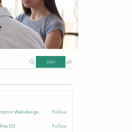
Join
ampton Webdesign
Follow
frite123
Follow
123