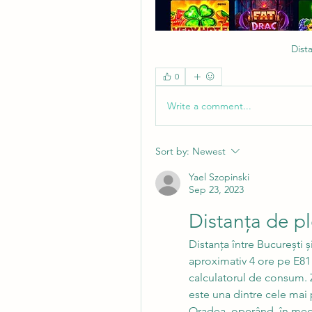
Dist
0
Write a comment...
Sort by:
Newest
Yael Szopinski
Sep 23, 2023
Distanța de p
Distanța între București ș
aproximativ 4 ore pe E81 
calculatorul de consum.
este una dintre cele mai
Oradea, operând, în medi