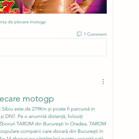
anța de plecare motogp
1 Comment
lecare motogp
i Sibiu este de 279Km și poate fi parcursă in 
și DN7. Pe o anumită distanță, folosiți 
 Zboruri TAROM din Bucureşti în Oradea. TAROM 
 populare companii care zboară din Bucureşti în 
e,14 zboruri pe săptămână pentru această rută. 