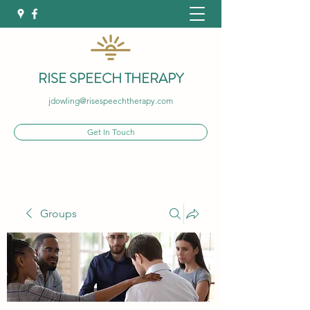
RISE SPEECH THERAPY
jdowling@risespeechtherapy.com
Get In Touch
Groups