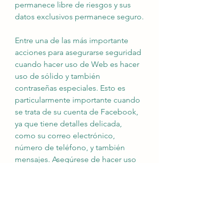
permanece libre de riesgos y sus 
datos exclusivos permanece seguro.
Entre una de las más importante 
acciones para asegurarse seguridad 
cuando hacer uso de Web es hacer 
uso de sólido y también 
contraseñas especiales. Esto es 
particularmente importante cuando 
se trata de su cuenta de Facebook, 
ya que tiene detalles delicada, 
como su correo electrónico, 
número de teléfono, y también 
mensajes. Asegúrese de hacer uso 
de una mezcla de números, letras, y 
símbolos para su contraseña y no 
reutilice la muy igual para 
numerosas cuentas. Además, puede 
habilitar la autenticación de dos 