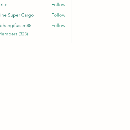
rite
Follow
ine Super Cargo
Follow
bhangifusam88
Follow
gifusam88
Members (323)