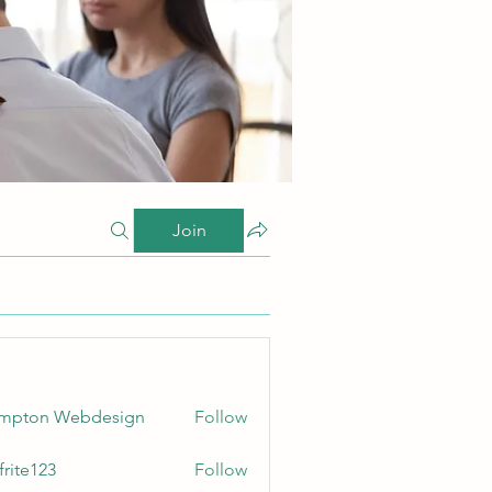
Join
ampton Webdesign
Follow
frite123
Follow
123