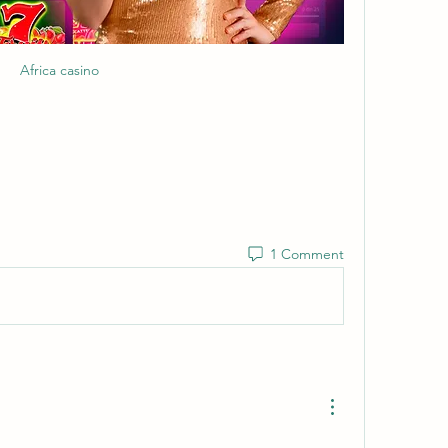
Africa casino
1 Comment