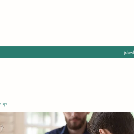
jdow
oup