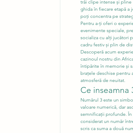
trăi clipe intense și pline
ghida în fiecare etapă a jo
poți concentra pe strateg
Pentru a-ți oferi o experi
evenimente speciale, pre
socializa cu alți jucători p
cadru festiv și plin de dis
Descoperă acum experienț
cazinoul nostru din Afric
întipărite în memorie și 
brațele deschise pentru a
atmosferă de neuitat.
Ce inseamna 
Numărul 3 este un simbol a
valoare numerică, dar asc
semnificații profunde. În
considerat un număr între
scris ca suma a două nume