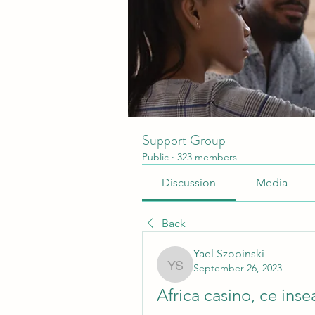
Support Group
Public
·
323 members
Discussion
Media
Back
Yael Szopinski
September 26, 2023
Yael Szopinski
Africa casino, ce ins