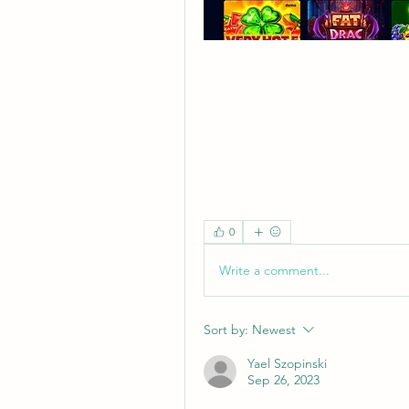
0
Write a comment...
Sort by:
Newest
Yael Szopinski
Sep 26, 2023