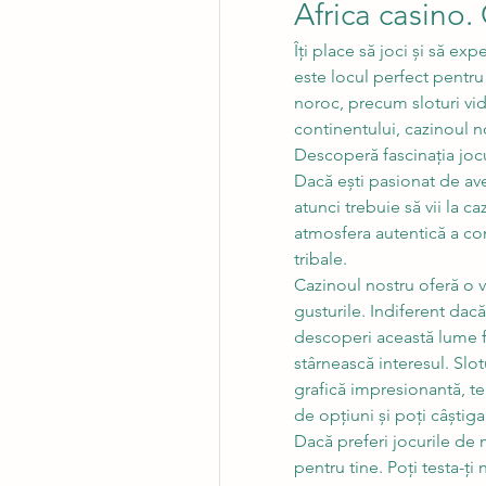
Africa casino.
Îți place să joci și să ex
este locul perfect pentru 
noroc, precum sloturi vide
continentului, cazinoul no
Descoperă fascinația jocur
Dacă ești pasionat de aven
atunci trebuie să vii la ca
atmosfera autentică a con
tribale.
Cazinoul nostru oferă o v
gusturile. Indiferent dac
descoperi această lume fa
stârnească interesul. Slot
grafică impresionantă, te 
de opțiuni și poți câștig
Dacă preferi jocurile de m
pentru tine. Poți testa-ți n