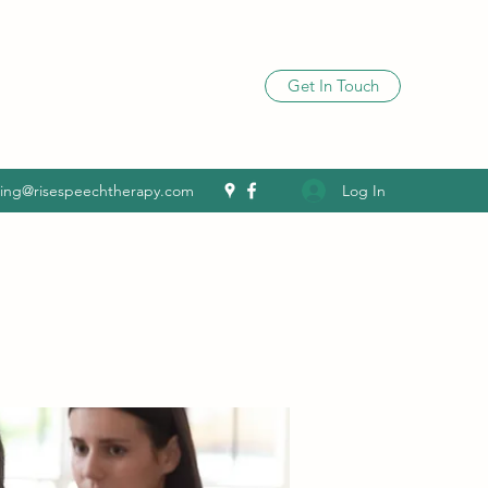
Get In Touch
Log In
ling@risespeechtherapy.com