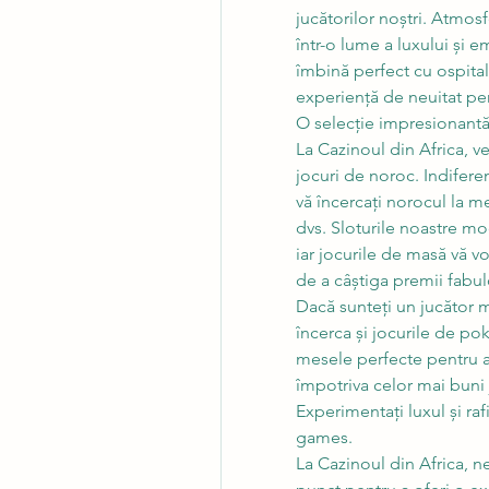
jucătorilor noștri. Atmosf
într-o lume a luxului și e
îmbină perfect cu ospitali
experiență de neuitat pen
O selecție impresionantă 
La Cazinoul din Africa, ve
jocuri de noroc. Indiferen
vă încercați norocul la me
dvs. Sloturile noastre mod
iar jocurile de masă vă vor
de a câștiga premii fabu
Dacă sunteți un jucător m
încerca și jocurile de pok
mesele perfecte pentru a v
împotriva celor mai buni 
Experimentați luxul și ra
games.
La Cazinoul din Africa, ne