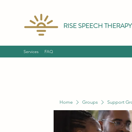
RISE SPEECH THERAPY
Services
FAQ
Home
Groups
Support Gr