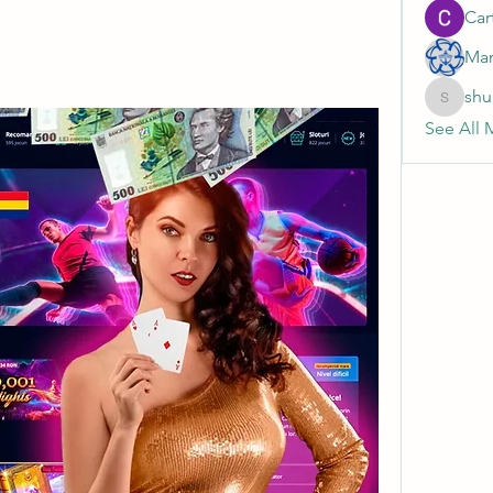
Cart
Mar
shu
shubhan
See All 