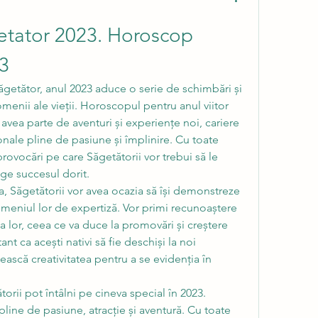
tator 2023. Horoscop 
3
Săgetător, anul 2023 aduce o serie de schimbări și 
omenii ale vieții. Horoscopul pentru anul viitor 
r avea parte de aventuri și experiențe noi, cariere 
sonale pline de pasiune și împlinire. Cu toate 
provocări pe care Săgetătorii vor trebui să le 
ge succesul dorit.
a, Săgetătorii vor avea ocazia să își demonstreze 
 domeniul lor de expertiză. Vor primi recunoaștere 
 lor, ceea ce va duce la promovări și creștere 
nt ca acești nativi să fie deschiși la noi 
sească creativitatea pentru a se evidenția în 
torii pot întâlni pe cineva special în 2023. 
 pline de pasiune, atracție și aventură. Cu toate 