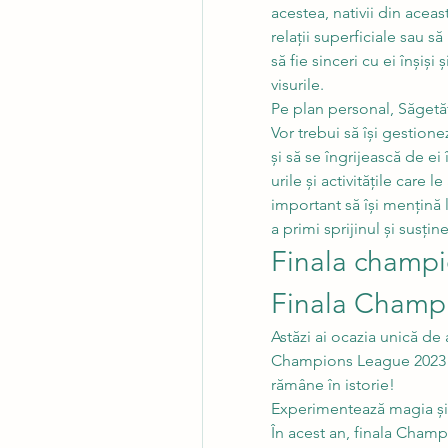
acestea, nativii din aceast
relații superficiale sau s
să fie sinceri cu ei înșiși 
visurile.
Pe plan personal, Săgetător
Vor trebui să își gestione
și să se îngrijească de e
urile și activitățile care 
important să își mențină l
a primi sprijinul și susți
Finala champio
Finala Champi
Astăzi ai ocazia unică de 
Champions League 2023! F
rămâne în istorie!
Experimentează magia și 
În acest an, finala Champ