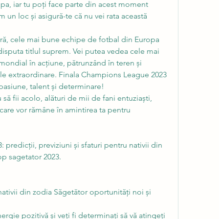
a, iar tu poți face parte din acest moment 
m un loc și asigură-te că nu vei rata această 
ară, cele mai bune echipe de fotbal din Europa 
 disputa titlul suprem. Vei putea vedea cele mai 
mondial în acțiune, pătrunzând în teren și 
ile extraordinare. Finala Champions League 2023 
 pasiune, talent și determinare!
fii acolo, alături de mii de fani entuziaști, 
are vor rămâne în amintirea ta pentru 
redicții, previziuni și sfaturi pentru nativii din 
p sagetator 2023.
tivii din zodia Săgetător oportunități noi și 
ergie pozitivă și veți fi determinați să vă atingeți 