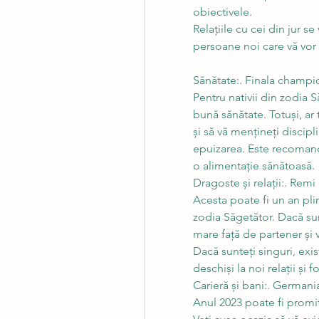
obiectivele.
Relațiile cu cei din jur se
persoane noi care vă vor i
Sănătate:. Finala champi
Pentru nativii din zodia 
bună sănătate. Totuși, ar 
și să vă mențineți discipli
epuizarea. Este recomandat
o alimentație sănătoasă.
Dragoste și relații:. Remi
Acesta poate fi un an pli
zodia Săgetător. Dacă sunt
mare față de partener și v
Dacă sunteți singuri, exist
deschiși la noi relații și f
Carieră și bani:. Germani
Anul 2023 poate fi promiță