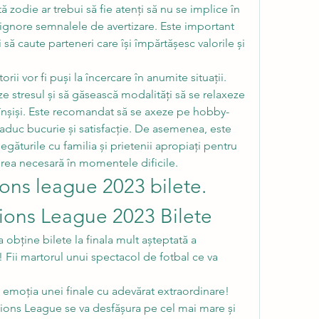
ă zodie ar trebui să fie atenți să nu se implice în 
ă ignore semnalele de avertizare. Este important 
și să caute parteneri care își împărtășesc valorile și 
ii vor fi puși la încercare în anumite situații. 
ze stresul și să găsească modalități să se relaxeze 
i înșiși. Este recomandat să se axeze pe hobby-
le aduc bucurie și satisfacție. De asemenea, este 
egăturile cu familia și prietenii apropiați pentru 
nerea necesară în momentele dificile.
ns league 2023 bilete. 
ons League 2023 Bilete
a obține bilete la finala mult așteptată a 
ii martorul unui spectacol de fotbal ce va 
emoția unei finale cu adevărat extraordinare! 
ions League se va desfășura pe cel mai mare și 