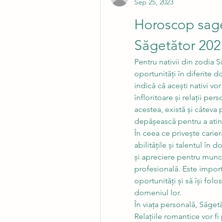
Sep 25, 2023
Horoscop sage
Săgetător 202
Pentru nativii din zodia 
oportunități în diferite d
indică că acești nativi vo
înfloritoare și relații per
acestea, există și câteva 
depășească pentru a atin
În ceea ce privește carier
abilitățile și talentul în
și apreciere pentru munca
profesională. Este importa
oportunități și să își folo
domeniul lor.
În viața personală, Săgetă
Relațiile romantice vor fi