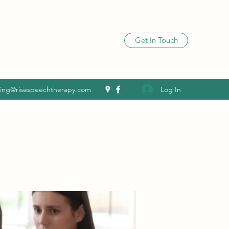
Get In Touch
Log In
ling@risespeechtherapy.com