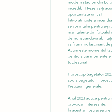
modern stadion din Europ
incredibil! Rezervă-ți acu
oportunitate unică!
Într-o atmosferă incendi
se vor întâlni pentru a-și
mari talente din fotbalul 
demonstrându-și abilităț
va fi un mix fascinant de
Acum este momentul tău să 
pentru a trăi momentele c
totdeauna!
Horoscop Săgetător 2023: p
zodia Săgetător. Horosco
Previziuni generale:
Anul 2023 aduce pentru na
provocări interesante.
În acest an, veți avea o en