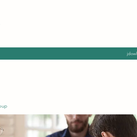
jdow
oup