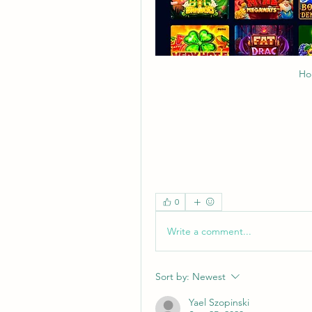
Ho
0
Write a comment...
Sort by:
Newest
Yael Szopinski