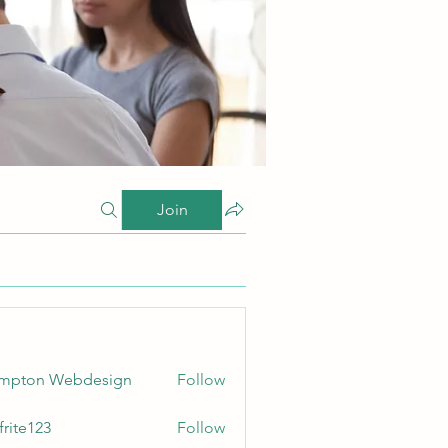
Join
ampton Webdesign
Follow
frite123
Follow
123