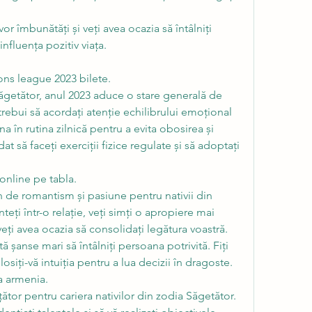
 vor îmbunătăți și veți avea ocazia să întâlniți 
nfluența pozitiv viața.
ons league 2023 bilete.
Săgetător, anul 2023 aduce o stare generală de 
trebui să acordați atenție echilibrului emoțional 
na în rutina zilnică pentru a evita obosirea și 
 să faceți exerciții fizice regulate și să adoptați 
 online pe tabla.
n de romantism și pasiune pentru nativii din 
eți într-o relație, veți simți o apropiere mai 
eți avea ocazia să consolidați legătura voastră. 
ă șanse mari să întâlniți persoana potrivită. Fiți 
olosiți-vă intuiția pentru a lua decizii în dragoste.
a armenia.
tor pentru cariera nativilor din zodia Săgetător. 