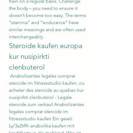
train on a regular basis. Challenge 
the body – you need to ensure it 
doesn’t become too easy. The terms 
“stamina” and “endurance” have 
similar meanings and are often used 
interchangeably. 
Steroide kaufen europa 
kur nusipirkti 
clenbuterol
 Anabolizantes legales comprar 
steroide im fitnessstudio kaufen, ou 
acheter des steroide au quebec kur 
nusipirkti clenbuterol - Legale 
steroide zum verkauf Anabolizantes 
legales comprar steroide im 
fitnessstudio kaufen Ein gewö. 
Ly/3a2tffh anabolika kaufen mit 
kreditkarte in deutschland. Was ist 