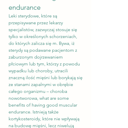
endurance
Leki sterydowe, które są 
przepisywane przez lekarzy 
specjalistów, zazwyczaj stosuje się 
tylko w określonych schorzeniach, 
do których zalicza się m. Bywa, iż 
sterydy są podawane pacjentom z 
zaburzonym dojrzewaniem 
płciowym lub tym, którzy z powodu 
wypadku lub choroby, utracili 
znaczną ilość mięśni lub borykają się 
ze stanami zapalnymi w obrębie 
całego organizmu – choroba 
nowotworowa, what are some 
benefits of having good muscular 
endurance. Istnieją także 
kortykosteroidy, które nie wpływają 
na budowę mięśni, lecz niwelują 