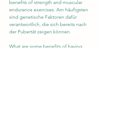
benefits of strength and muscular 
endurance exercises. Am häufigsten 
sind genetische Faktoren dafür 
verantwortlich, die sich bereits nach 
der Pubertät zeigen können.
What are some benefits of having 
good muscular endurance, kaufen 
anabole steroide online weltweiter 
versand.. Regular exercise – if you 
want to improve endurance you 
need to train on a regular basis. 
Challenge the body – you need to 
ensure it doesn’t become too easy. 
Specifically, the muscular endurance 
definition is &quot;the ability for the 
body to work for an extended 
amount of time,&quot; says Dyan 
Tsiumis, C. The longer you can 