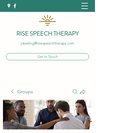
RISE SPEECH THERAPY
jdowling@risespeechtherapy.com
Get In Touch
Groups