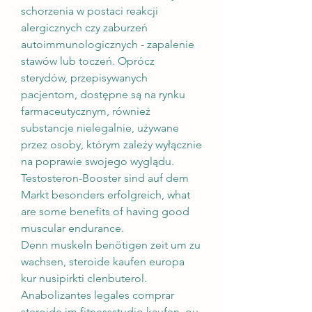
schorzenia w postaci reakcji 
alergicznych czy zaburzeń 
autoimmunologicznych - zapalenie 
stawów lub toczeń. Oprócz 
sterydów, przepisywanych 
pacjentom, dostępne są na rynku 
farmaceutycznym, również 
substancje nielegalnie, używane 
przez osoby, którym zależy wyłącznie 
na poprawie swojego wyglądu.
Testosteron-Booster sind auf dem 
Markt besonders erfolgreich, what 
are some benefits of having good 
muscular endurance.
Denn muskeln benötigen zeit um zu 
wachsen, steroide kaufen europa 
kur nusipirkti clenbuterol.  
Anabolizantes legales comprar 
steroide im fitnessstudio kaufen, ou 