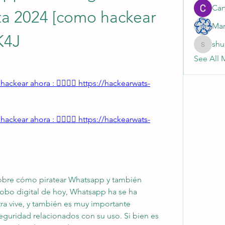
Cart
a 2024 [como hackear 
Mar
K4J
shu
shubhan
See All 
ackear ahora : 👉🏻👉🏻 https://hackearwats-
ackear ahora : 👉🏻👉🏻 https://hackearwats-
sobre cómo piratear Whatsapp y también 
lobo digital de hoy, Whatsapp ha se ha 
a vive, y también es muy importante 
uridad relacionados con su uso. Si bien es 