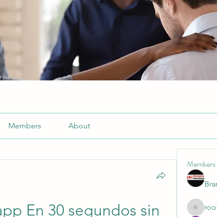
Members
About
Members
Br
pp En 30 segundos sin 
roo
roofrite