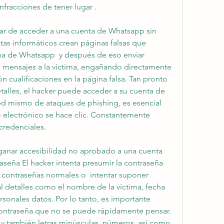
fracciones de tener lugar .
r de acceder a una cuenta de Whatsapp sin 
tas informáticos crean páginas falsas que 
a de Whatsapp  y después de eso enviar 
o mensajes a la víctima, engañando directamente 
n cualificaciones en la página falsa. Tan pronto 
talles, el hacker puede acceder a su cuenta de 
d mismo de ataques de phishing, es esencial 
 electrónico se hace clic. Constantemente 
credenciales.
anar accesibilidad no aprobado a una cuenta 
seña El hacker intenta presumir la contraseña 
contraseñas normales o  intentar suponer 
 detalles como el nombre de la víctima, fecha 
sonales datos. Por lo tanto, es importante 
 contraseña que no se puede rápidamente pensar. 
y también letras minúsculas, números, así como 