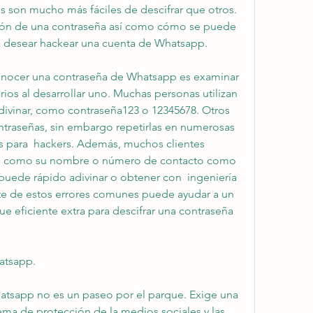
 son mucho más fáciles de descifrar que otros. 
ión de una contraseña así como cómo se puede 
era desear hackear una cuenta de Whatsapp.
ocer una contraseña de Whatsapp es examinar 
ios al desarrollar uno. Muchas personas utilizan 
adivinar, como contraseña123 o 12345678. Otros 
ntraseñas, sin embargo repetirlas en numerosas 
s para  hackers. Además, muchos clientes 
fo como su nombre o número de contacto como 
puede rápido adivinar o obtener con  ingeniería 
nte de estos errores comunes puede ayudar a un 
 eficiente extra para descifrar una contraseña 
atsapp.
atsapp no es un paseo por el parque. Exige una 
ma de protección de la medios sociales y las 