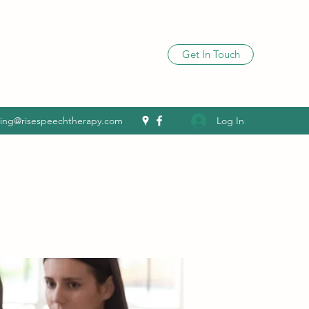
Get In Touch
Log In
ling@risespeechtherapy.com