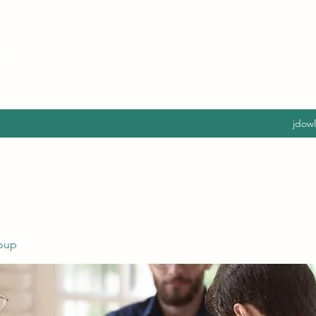
jdow
oup