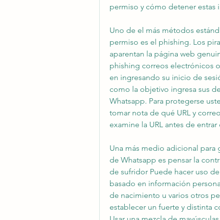
permiso y cómo detener estas in
Uno de el más métodos estánda
permiso es el phishing. Los pira
aparentan la página web genuin
phishing correos electrónicos 
en ingresando su inicio de sesió
como la objetivo ingresa sus de
Whatsapp. Para protegerse uste
tomar nota de qué URL y correo
examine la URL antes de entrar 
Una más medio adicional para g
de Whatsapp es pensar la contra
de sufridor Puede hacer uso de 
basado en información personal
de nacimiento u varios otros per
establecer un fuerte y distinta
Usar una mezcla de mayúsculas 