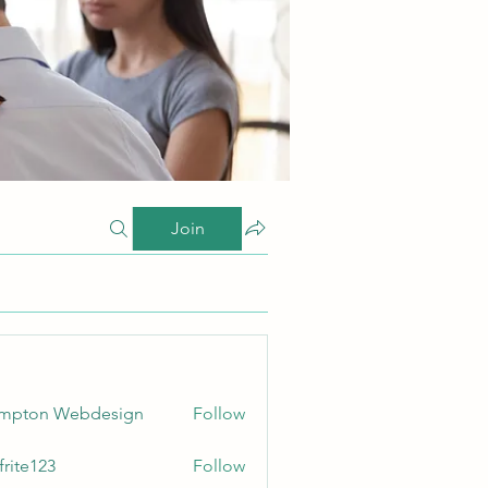
Join
ampton Webdesign
Follow
frite123
Follow
123