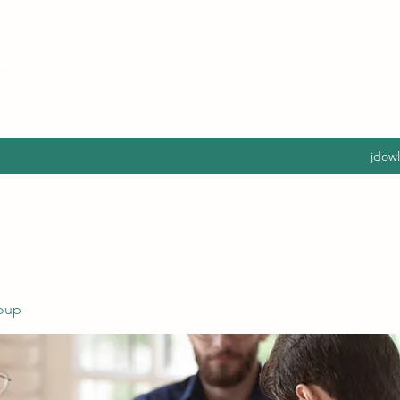
jdow
oup