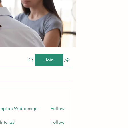
Join
ampton Webdesign
Follow
frite123
Follow
123