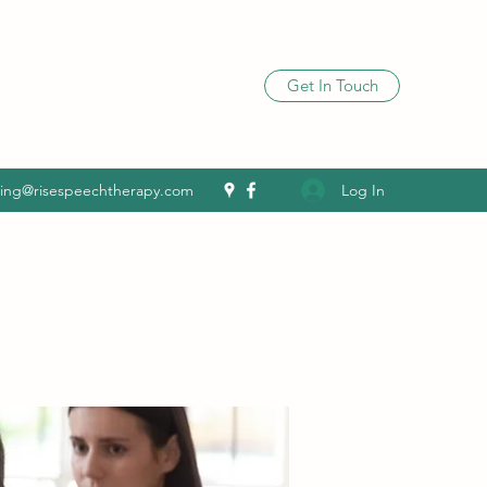
Get In Touch
Log In
ling@risespeechtherapy.com