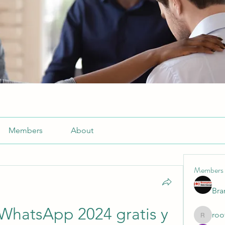
Members
About
Members
Br
hatsApp 2024 gratis y 
roo
roofrite