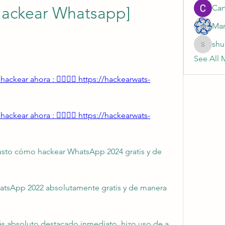
Cart
Hackear Whatsapp] 
Mar
shu
shubhan
See All 
ackear ahora : 👉🏻👉🏻 https://hackearwats-
ackear ahora : 👉🏻👉🏻 https://hackearwats-
usto cómo hackear WhatsApp 2024 gratis y de 
sApp 2022 absolutamente gratis y de manera 
 absoluto destacado inmediato, hizo uso de a 