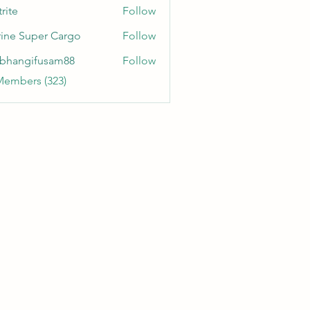
rite
Follow
ine Super Cargo
Follow
bhangifusam88
Follow
gifusam88
Members (323)