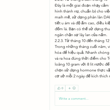
Đây là một giai đoạn nhạy cảm v
hình thành nụ, chuẩn bị cho việ
maih mẽ, sử dụng phân lân DAP.
tiết u ám và độ ẩm cao, điều ki
đốm lá. Bạn có thể sử dụng thu
ngăn chặn sự lây lan của nấm.
2.2.3. Từ tháng 10 đến tháng 12
Trong những tháng cuối năm, vi
hóa để hiệu quả. Nhanh chóng b
và ra hoa đúng thời điểm cho T
loãng 10 gram với 8 lít nước để
chọn sử dụng hormone thực vật
cơ sở mỗi 2 ngày để kích thích
0
Write a comment...