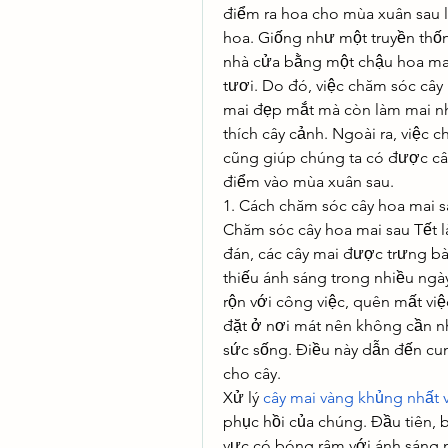
điểm ra hoa cho mùa xuân sau l
hoa. Giống như một truyền thống
nhà cửa bằng một chậu hoa mai 
tươi. Do đó, việc chăm sóc cây
mai đẹp mắt mà còn làm mai nhã
thích cây cảnh. Ngoài ra, việc 
cũng giúp chúng ta có được cây
điểm vào mùa xuân sau.
1. Cách chăm sóc cây hoa mai s
Chăm sóc cây hoa mai sau Tết l
đán, các cây mai được trưng b
thiếu ánh sáng trong nhiều ngà
rộn với công việc, quên mất vi
đặt ở nơi mát nên không cần nh
sức sống. Điều này dẫn đến cu
cho cây.
Xử lý 
cây mai vàng khủng nhất 
phục hồi của chúng. Đầu tiên, 
vực có bóng râm với ánh sáng n