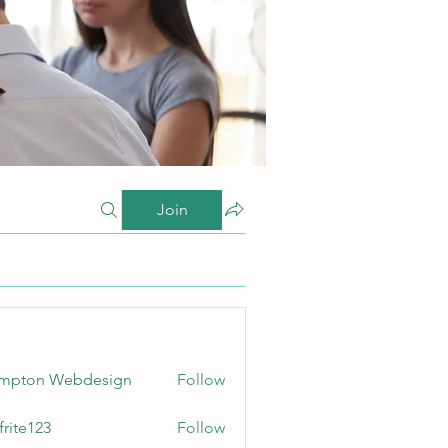
Join
ampton Webdesign
Follow
frite123
Follow
123