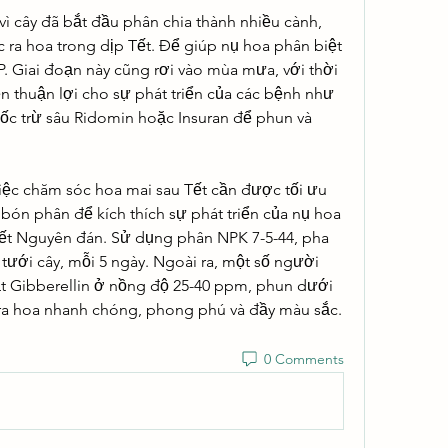
ì cây đã bắt đầu phân chia thành nhiều cành, 
c ra hoa trong dịp Tết. Để giúp nụ hoa phân biệt 
 Giai đoạn này cũng rơi vào mùa mưa, với thời 
ện thuận lợi cho sự phát triển của các bệnh như 
ốc trừ sâu Ridomin hoặc Insuran để phun và 
ệc chăm sóc hoa mai sau Tết cần được tối ưu 
ón phân để kích thích sự phát triển của nụ hoa 
ết Nguyên đán. Sử dụng phân NPK 7-5-44, pha 
 tưới cây, mỗi 5 ngày. Ngoài ra, một số người 
 Gibberellin ở nồng độ 25-40 ppm, phun dưới 
 ra hoa nhanh chóng, phong phú và đầy màu sắc.
0 Comments