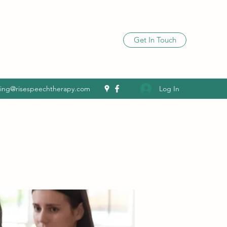
Get In Touch
Log In
ling@risespeechtherapy.com