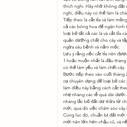
thích nghi. Hãy nhớ không đặt c
nghi, điều này có thể làm lá ch
Tiếp theo là cắt tỉa và làm mỏng 
cả các bông hoa để ngăn hình t
loại bỏ tất cả các lá và cắt tỉa
quản dưỡng chất cho cây và tậ
ngừa sâu bệnh và nấm mốc.
Lưu ý rằng việc cắt tỉa nên đượ
1 hoặc muộn nhất là đầu tháng 2
có thể làm yếu và làm chết cây.
Bước tiếp theo vào cuối tháng 2
cụ chuyên dụng để loại bỏ các 
làm điều này bằng cách cắt theo
nhẹ nhàng các rễ quá dài dưới g
nhàng lắc bỏ đất dư thừa từ chậ
mới, qua đó việc chăm sóc cây 
Cùng lúc đó, chuẩn bị đất mới v
mới nên lớn hơn chậu cũ, và nế