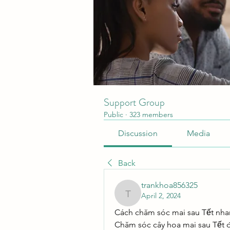
Support Group
Public
·
323 members
Discussion
Media
Back
trankhoa856325
April 2, 2024
trankhoa856325
Cách chăm sóc mai sau Tết nha
Chăm sóc cây hoa mai sau Tết 