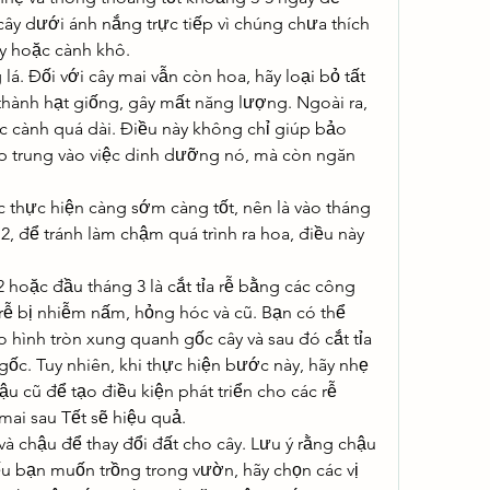
ây dưới ánh nắng trực tiếp vì chúng chưa thích 
áy hoặc cành khô.
lá. Đối với cây mai vẫn còn hoa, hãy loại bỏ tất 
hành hạt giống, gây mất năng lượng. Ngoài ra, 
 các cành quá dài. Điều này không chỉ giúp bảo 
p trung vào việc dinh dưỡng nó, mà còn ngăn 
c thực hiện càng sớm càng tốt, nên là vào tháng 
, để tránh làm chậm quá trình ra hoa, điều này 
 hoặc đầu tháng 3 là cắt tỉa rễ bằng các công 
rễ bị nhiễm nấm, hỏng hóc và cũ. Bạn có thể 
 hình tròn xung quanh gốc cây và sau đó cắt tỉa 
ốc. Tuy nhiên, khi thực hiện bước này, hãy nhẹ 
u cũ để tạo điều kiện phát triển cho các rễ 
mai sau Tết sẽ hiệu quả.
à chậu để thay đổi đất cho cây. Lưu ý rằng chậu 
u bạn muốn trồng trong vườn, hãy chọn các vị 