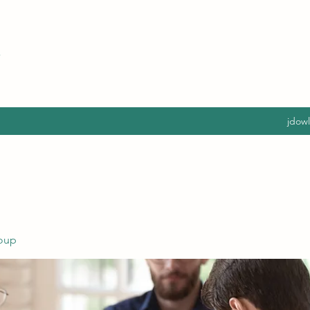
jdow
oup