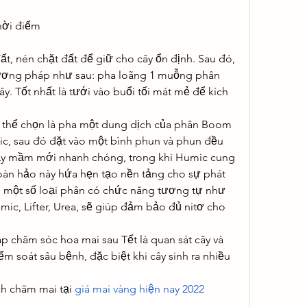
hời điểm
t, nén chặt đất để giữ cho cây ổn định. Sau đó, 
hương pháp như sau: pha loãng 1 muỗng phân 
ây. Tốt nhất là tưới vào buổi tối mát mẻ để kích 
thể chọn là pha một dung dịch của phân Boom 
ic, sau đó đặt vào một bình phun và phun đều 
ảy mầm mới nhanh chóng, trong khi Humic cung 
àn hảo này hứa hẹn tạo nền tảng cho sự phát 
ra, một số loại phân có chức năng tương tự như 
c, Lifter, Urea, sẽ giúp đảm bảo đủ nitơ cho 
 chăm sóc hoa mai sau Tết là quan sát cây và 
m soát sâu bệnh, đặc biệt khi cây sinh ra nhiều 
h chăm mai tại 
giá mai vàng hiện nay 2022