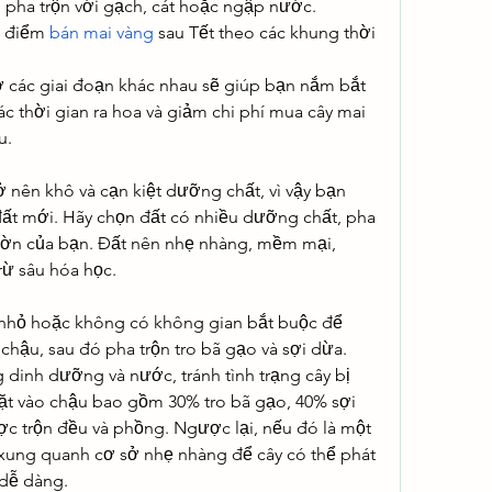
 pha trộn với gạch, cát hoặc ngập nước.
c điểm 
bán mai vàng
 sau Tết theo các khung thời 
 các giai đoạn khác nhau sẽ giúp bạn nắm bắt 
ác thời gian ra hoa và giảm chi phí mua cây mai 
u.
ở nên khô và cạn kiệt dưỡng chất, vì vậy bạn 
ất mới. Hãy chọn đất có nhiều dưỡng chất, pha 
 vườn của bạn. Đất nên nhẹ nhàng, mềm mại, 
rừ sâu hóa học.
nhỏ hoặc không có không gian bắt buộc để 
chậu, sau đó pha trộn tro bã gạo và sợi dừa. 
 dinh dưỡng và nước, tránh tình trạng cây bị 
ặt vào chậu bao gồm 30% tro bã gạo, 40% sợi 
ợc trộn đều và phồng. Ngược lại, nếu đó là một 
t xung quanh cơ sở nhẹ nhàng để cây có thể phát 
 dễ dàng.