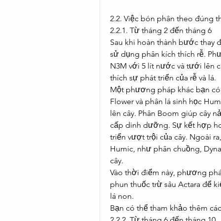
2.2. Việc bón phân theo đúng t
2.2.1. Từ tháng 2 đến tháng 6
Sau khi hoàn thành bước thay đấ
sử dụng phân kích thích rễ. P
N3M với 5 lít nước và tưới lên c
thích sự phát triển của rễ và lá.
Một phương pháp khác bạn có 
Flower và phân lá sinh học Hum
lên cây. Phân Boom giúp cây n
cấp dinh dưỡng. Sự kết hợp ho
triển vượt trội của cây. Ngoài 
Humic, như phân chuồng, Dynami
cây.
Vào thời điểm này, phương pháp
phun thuốc trừ sâu Actara để kiể
lá non.
Bạn có thể tham khảo thêm các
2.2.2. Từ tháng 6 đến tháng 10