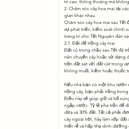
trí cao, thông thoáng mà không
2. Chăm sóc cây hoa mai tại cá
gian khác nhau
Chăm sóc cây hoa mai sau Tết ở
sự phát triển, kiểm soát chính x
trang trí cho Tết Nguyên đán sa
2.1. Đất để trồng cây mai
Đất cũ trong chậu sau Tết đã tr
nên chuyển cây hoặc sử dụng đ
trộn đất sét với đất cát trong
không muối, kiềm hoặc thuốc t
Nếu nhà bạn có một khu vườn 
trồng cây, bạn phải trồng trong 
Điều này sẽ giúp giữ và bổ sung
ngập nước. Tỷ lệ pha trộn để đ
dừa và 30% đất. Tất cả phải đư
cây ngoài trời, hãy làm xốp đấ
triển rễ và hấp thụ dinh dưỡng