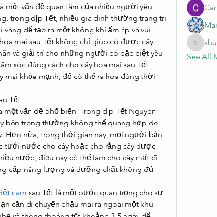
à một vấn đề quan tâm của nhiều người yêu 
Cart
, trong dịp Tết, nhiều gia đình thường trang trí 
Mar
vàng để tạo ra một không khí ấm áp và vui 
 hoa mai sau Tết không chỉ giúp có được cây 
shu
shubhan
n và giải trí cho những người có đặc biệt yêu 
See All 
chăm sóc đúng cách cho cây hoa mai sau Tết 
 mai khỏe mạnh, để có thể ra hoa đúng thời 
au Tết
à một vấn đề phổ biến. Trong dịp Tết Nguyên 
ày bên trong thường không thể quang hợp do 
y. Hơn nữa, trong thời gian này, mọi người bận 
ệc tưới nước cho cây hoặc cho rằng cây được 
iều nước, điều này có thể làm cho cây mất đi 
ng cấp năng lượng và dưỡng chất không đủ 
việt nam
 sau Tết là một bước quan trọng cho sự 
bạn cần di chuyển chậu mai ra ngoài một khu 
hẹ và thông thoáng tốt khoảng 3-5 ngày để 