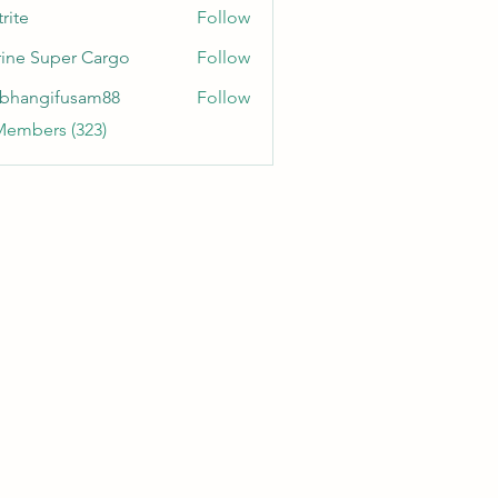
rite
Follow
ine Super Cargo
Follow
bhangifusam88
Follow
gifusam88
Members (323)