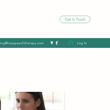
Get In Touch
Log In
ling@risespeechtherapy.com