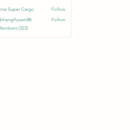
ine Super Cargo
Follow
bhangifusam88
Follow
gifusam88
Members (323)