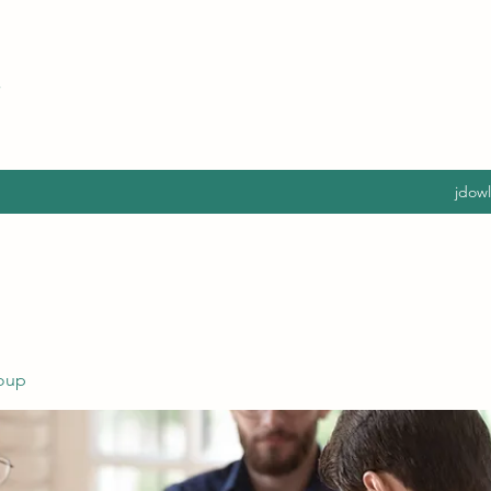
jdow
oup