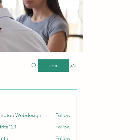
Join
ampton Webdesign
Follow
frite123
Follow
123
rite
Follow