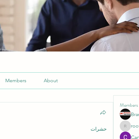
Members
About
Members
Br
roo
حشرات
roofrite
Cart