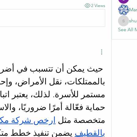
2 Views
Mar
shu
shubhan
See All 
متخصصة مثل 
بالقطيف