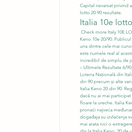
Capital nevarsat privind a
lotto 20 90 rezultate.
Italia 10e lott
 Check more Italy 10E LOTTO 20/90 winning numbers online. Keno Italia – 
Keno 10e 20/90. Publicul d
una dintre cele mai cunos
este numele real al aceste
incredibil de simplu de j
– Ultimele Rezultate 6/90, 
Loteria Națională din Ital
din 90 precum și alte vari
Italia Keno 20 din 90. Regu
dacă nu ai mai participat 
floare la ureche. Italia 
pronaći najveća međunar
događaja su izvlačenja sva
mai arata nici o extrage
din la Italia Keno, 20 de 