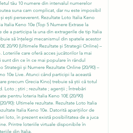
iletul tău 10 numere din intervalul numerelor 
r putea suna cam complicat, dar nu este imposibil 
 și ești perseverent. Rezultate Loto Italia Keno 
ia Italia Keno 10e (Top 5 Numere Extrase la 
 de a participa la una din extragerile de tip Italia 
rebuie să înțelegi mecanismul din spatele acestor 
10E 20/90 (Ultimele Rezultate și Strategii Online) – 
Loteriile care oferă acces jucătorilor la mai 
i sunt din ce în ce mai populare în rândul 
no Strategii și Numere Rezultate Online (20/90) – 
eno 10e Live. Atunci când participi la această 
milare precum Grecia Kino) trebuie să știi că totul 
Loto ; știri ; rezultate ; agenții ; Întrebări 
ate pentru loteria Italia Keno 10E (20/90) 
(20/90): Ultimele rezultate. Rezultate Loto Italia 
zultate Italia Keno 10e. Datorită apariţiilor de 
i loto, în prezent există posibilitatea de a juca 
ne. Printre loteriile virtuale disponibile în 
iile din Italia. 