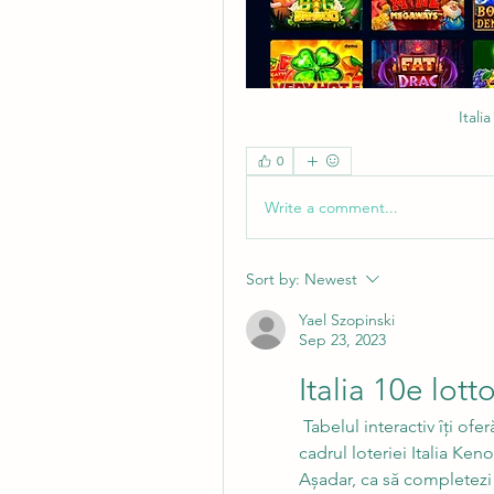
Itali
0
Write a comment...
Sort by:
Newest
Yael Szopinski
Sep 23, 2023
Italia 10e lott
 Tabelul interactiv îţi oferă informaţii complete despre toate numerele din 
cadrul loteriei Italia Ken
Așadar, ca să completezi u