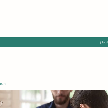
jdow
oup