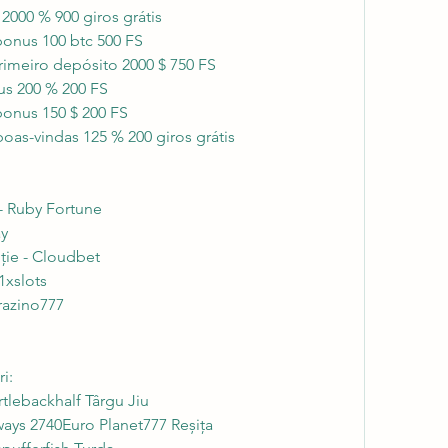
000 % 900 giros grátis
onus 100 btc 500 FS
primeiro depósito 2000 $ 750 FS
s 200 % 200 FS
onus 150 $ 200 FS
as-vindas 125 % 200 giros grátis
- Ruby Fortune
ay
ție - Cloudbet
1xslots
Brazino777
i:
lebackhalf Târgu Jiu 
ays 2740Euro Planet777 Reșița 