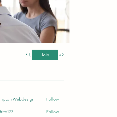
Join
ampton Webdesign
Follow
frite123
Follow
123