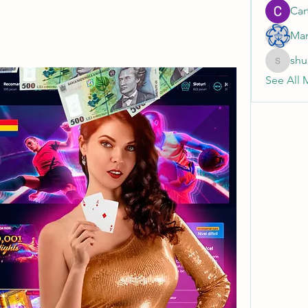
Cart
Mar
shu
shubhan
See All 