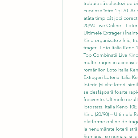
trebuie să selectezi pe b
cuprinse între 1 și 70. A
atâta timp cât joci corect
20/90 Live Online – Loter
Ultimele Extrageri) Înainte
Kino organizate zilnic, t
trageri. Loto Italia Keno 
Top Combinatii Live Kino. 
multe trageri în aceeași z
românilor. Loto Italia Ke
Extrageri Loteria Italia K
loterie (și alte loterii si
se desfășoară foarte rapid. 
frecvente. Ultimele rezult
lotostats. Italia Keno 10E 
Kino (20/90) – Ultimele Re
platforme online de trager
la nenumărate loterii străi
România, se numără şi loter