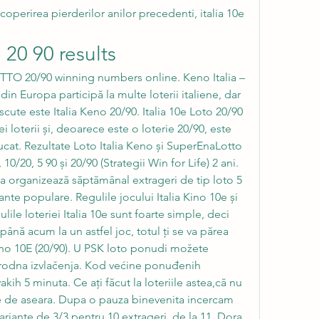
coperirea pierderilor anilor precedenti, italia 10e 
o 20 90 results
in Europa participă la multe loterii italiene, dar 
cute este Italia Keno 20/90. Italia 10e Loto 20/90 
i loterii și, deoarece este o loterie 20/90, este 
ucat. Rezultate Loto Italia Keno și SuperEnaLotto 
10/20, 5 90 și 20/90 (Strategii Win for Life) 2 ani. 
ia organizează săptămânal extrageri de tip loto 5 
ante populare. Regulile jocului Italia Kino 10e și 
lile loteriei Italia 10e sunt foarte simple, deci 
până acum la un astfel joc, totul ți se va părea 
Keno 10E (20/90). U PSK loto ponudi možete 
odna izvlačenja. Kod većine ponuđenih 
kih 5 minuta. Ce ați făcut la loteriile astea,că nu 
re de aseara. Dupa o pauza binevenita incercam 
variante de 3/3 pentru 10 extrageri, de la 11. Dora 