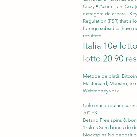
Crazy • Acum 1 an. Ce ați f
extragere de aseara.  Key
Regulation (FSR) that al
foreign subsidies have no
rezultate.
Italia 10e lotto
lotto 20 90 res
Metode de plată: Bitcoin
Mastercard, Maestro, Skri
Webmoney<br>
Cele mai populare cazin
700 FS
Betano Free spins & bonu
1xslots Sem bônus de de
Blockspins No deposit b