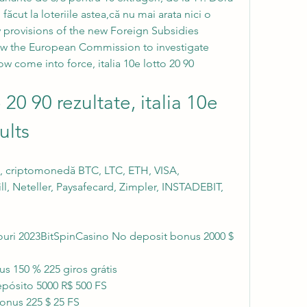
ăcut la loteriile astea,că nu mai arata nici o 
 provisions of the new Foreign Subsidies 
low the European Commission to investigate 
w come into force, italia 10e lotto 20 90 
 20 90 rezultate, italia 10e 
ults
, criptomonedă BTC, LTC, ETH, VISA, 
ll, Neteller, Paysafecard, Zimpler, INSTADEBIT, 
ouri 2023BitSpinCasino No deposit bonus 2000 $ 
s 150 % 225 giros grátis
pósito 5000 R$ 500 FS
onus 225 $ 25 FS