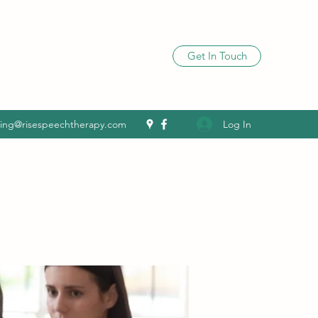
Get In Touch
Log In
ling@risespeechtherapy.com