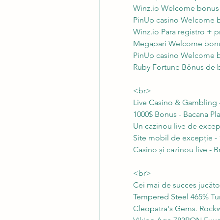
Winz.io Welcome bonus 2
PinUp casino Welcome b
Winz.io Para registro + 
Megapari Welcome bonu
PinUp casino Welcome b
Ruby Fortune Bônus de bo
<br>
Live Casino & Gambling 
1000$ Bonus - Bacana Pl
Un cazinou live de excep
Site mobil de excepție - 
Casino și cazinou live - 
<br>
Cei mai de succes jucător
Tempered Steel 465% Turt
Cleopatra's Gems. Rockw