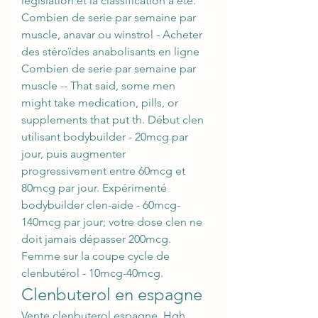
législation et la classification a été. 
Combien de serie par semaine par 
muscle, anavar ou winstrol - Acheter 
des stéroïdes anabolisants en ligne 
Combien de serie par semaine par 
muscle -- That said, some men 
might take medication, pills, or 
supplements that put th. Début clen 
utilisant bodybuilder - 20mcg par 
jour, puis augmenter 
progressivement entre 60mcg et 
80mcg par jour. Expérimenté 
bodybuilder clen-aide - 60mcg-
140mcg par jour; votre dose clen ne 
doit jamais dépasser 200mcg. 
Femme sur la coupe cycle de 
clenbutérol - 10mcg-40mcg. 
Clenbuterol en espagne
Vente clenbuterol espagne, Hgh 