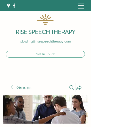
RISE SPEECH THERAPY
jdowling@risespeechtherapy.com
Get In Touch
Groups