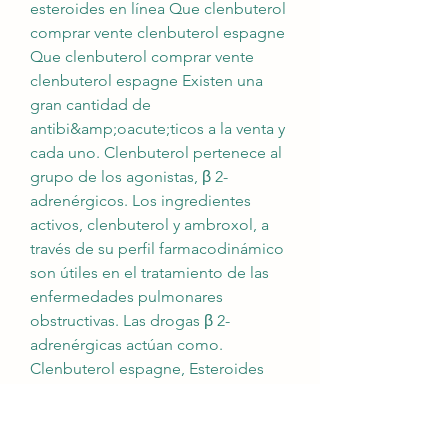
esteroides en línea Que clenbuterol 
comprar vente clenbuterol espagne 
Que clenbuterol comprar vente 
clenbuterol espagne Existen una 
gran cantidad de 
antibi&amp;oacute;ticos a la venta y 
cada uno. Clenbuterol pertenece al 
grupo de los agonistas, β 2-
adrenérgicos. Los ingredientes 
activos, clenbuterol y ambroxol, a 
través de su perfil farmacodinámico 
son útiles en el tratamiento de las 
enfermedades pulmonares 
obstructivas. Las drogas β 2-
adrenérgicas actúan como. 
Clenbuterol espagne, Esteroides 
injetaveis comprar – Esteroides 
legales a la venta Clenbuterol 
espagne — Ayuda a construir 