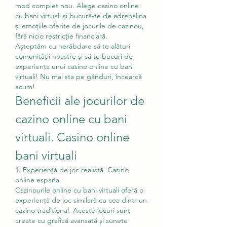
mod complet nou. Alege casino online 
cu bani virtuali și bucură-te de adrenalina 
și emoțiile oferite de jocurile de cazinou, 
fără nicio restricție financiară.
Așteptăm cu nerăbdare să te alături 
comunității noastre și să te bucuri de 
experiența unui casino online cu bani 
virtuali! Nu mai sta pe gânduri, încearcă 
acum!
Beneficii ale jocurilor de 
cazino online cu bani 
virtuali. Casino online 
bani virtuali
1. Experiență de joc realistă. Casino 
online españa.
Cazinourile online cu bani virtuali oferă o 
experiență de joc similară cu cea dintr-un 
cazino tradițional. Aceste jocuri sunt 
create cu grafică avansată și sunete 