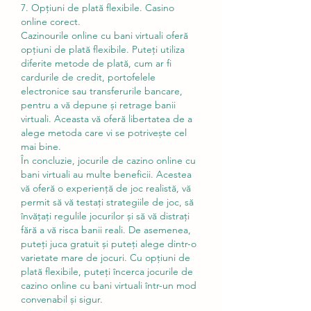
7. Opțiuni de plată flexibile. Casino 
online corect.
Cazinourile online cu bani virtuali oferă 
opțiuni de plată flexibile. Puteți utiliza 
diferite metode de plată, cum ar fi 
cardurile de credit, portofelele 
electronice sau transferurile bancare, 
pentru a vă depune și retrage banii 
virtuali. Aceasta vă oferă libertatea de a 
alege metoda care vi se potrivește cel 
mai bine.
În concluzie, jocurile de cazino online cu 
bani virtuali au multe beneficii. Acestea 
vă oferă o experiență de joc realistă, vă 
permit să vă testați strategiile de joc, să 
învățați regulile jocurilor și să vă distrați 
fără a vă risca banii reali. De asemenea, 
puteți juca gratuit și puteți alege dintr-o 
varietate mare de jocuri. Cu opțiuni de 
plată flexibile, puteți încerca jocurile de 
cazino online cu bani virtuali într-un mod 
convenabil și sigur.