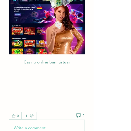
Casino online bani virtuali
1
0
Write a comment...