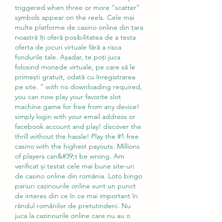
triggered when three or more “scatter” 
symbols appear on the reels. Cele mai 
multe platforme de casino online din țara 
noastră îți oferă posibilitatea de a testa 
oferta de jocuri virtuale fără a risca 
fondurile tale. Așadar, te poți juca 
folosind monede virtuale, pe care să le 
primești gratuit, odată cu înregistrarea 
pe site. ” with no downloading required, 
you can now play your favorite slot 
machine game for free from any device! 
simply login with your email address or 
facebook account and play! discover the 
thrill without the hassle! Play the #1 free 
casino with the highest payouts. Millions 
of players can&#39;t be wrong. Am 
verificat și testat cele mai bune site-uri 
de casino online din românia. Loto bingo 
pariuri cazinourile online sunt un punct 
de interes din ce în ce mai important în 
rândul românilor de pretutindeni. Nu 
juca la cazinourile online care nu au o 