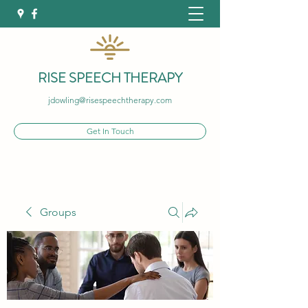
RISE SPEECH THERAPY
jdowling@risespeechtherapy.com
Get In Touch
Groups