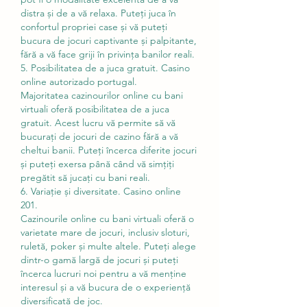
distra și de a vă relaxa. Puteți juca în 
confortul propriei case și vă puteți 
bucura de jocuri captivante și palpitante, 
fără a vă face griji în privința banilor reali.
5. Posibilitatea de a juca gratuit. Casino 
online autorizado portugal.
Majoritatea cazinourilor online cu bani 
virtuali oferă posibilitatea de a juca 
gratuit. Acest lucru vă permite să vă 
bucurați de jocuri de cazino fără a vă 
cheltui banii. Puteți încerca diferite jocuri 
și puteți exersa până când vă simțiți 
pregătit să jucați cu bani reali.
6. Variație și diversitate. Casino online 
201.
Cazinourile online cu bani virtuali oferă o 
varietate mare de jocuri, inclusiv sloturi, 
ruletă, poker și multe altele. Puteți alege 
dintr-o gamă largă de jocuri și puteți 
încerca lucruri noi pentru a vă menține 
interesul și a vă bucura de o experiență 
diversificată de joc.