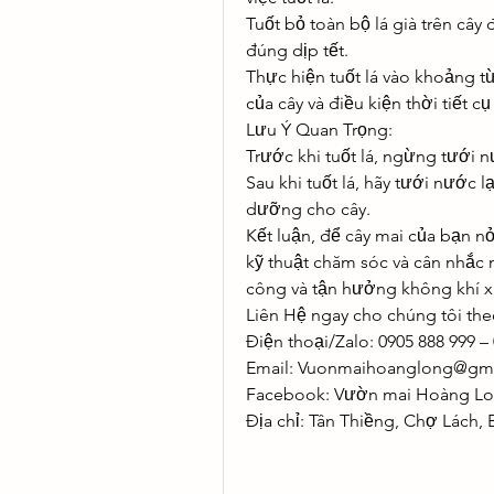
Tuốt bỏ toàn bộ lá già trên cây 
đúng dịp tết.
Thực hiện tuốt lá vào khoảng từ 
của cây và điều kiện thời tiết cụ
Lưu Ý Quan Trọng:
Trước khi tuốt lá, ngừng tưới 
Sau khi tuốt lá, hãy tưới nước 
dưỡng cho cây.
Kết luận, để cây mai của bạn nở 
kỹ thuật chăm sóc và cân nhắc 
công và tận hưởng không khí x
Liên Hệ ngay cho chúng tôi the
Điện thoại/Zalo: 0905 888 999 –
Email: 
Vuonmaihoanglong@gma
Facebook: Vườn mai Hoàng L
Địa chỉ: Tân Thiềng, Chợ Lách, 