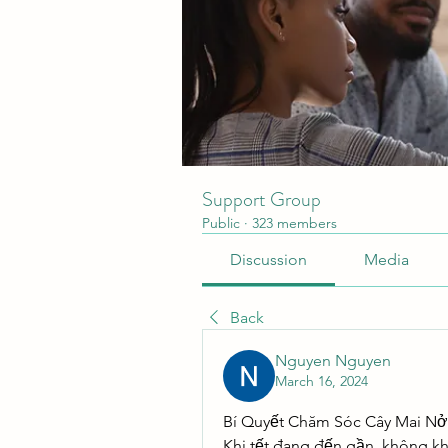
Support Group
Public
·
323 members
Discussion
Media
Back
Nguyen Nguyen
March 16, 2024
Bí Quyết Chăm Sóc Cây Mai Nở
Khi tết đang đến gần, không kh