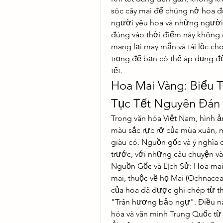
sóc cây mai để chúng nở hoa đún
người yêu hoa và những người t
đúng vào thời điểm này không c
mang lại may mắn và tài lộc cho
trọng để bạn có thể áp dụng để
tết.
Hoa Mai Vàng: Biểu 
Tục Tết Nguyên Đán
Trong văn hóa Việt Nam, hình ả
màu sắc rực rỡ của mùa xuân, m
giàu có. Nguồn gốc và ý nghĩa 
trước, với những câu chuyện v
Nguồn Gốc và Lịch Sử: Hoa mai 
mai, thuộc về họ Mai (Ochnaceae
của hoa đã được ghi chép từ th
"Trân hương bảo ngự". Điều này
hóa và văn minh Trung Quốc từ 