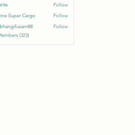
rite
Follow
ine Super Cargo
Follow
bhangifusam88
Follow
gifusam88
Members (323)