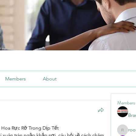
Members
About
Members
Br
 Hoa Rực Rỡ Trong Dịp Tết
roo
roofrite
í xuân tràn ngập khắp nơi, câu hỏi về cách chăm 