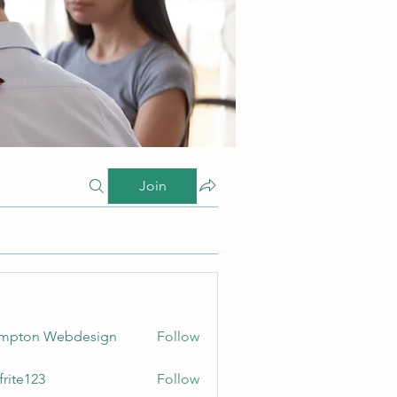
Join
ampton Webdesign
Follow
frite123
Follow
123