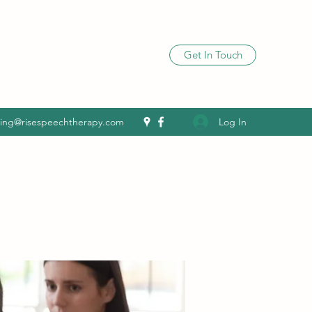
Get In Touch
Log In
ling@risespeechtherapy.com