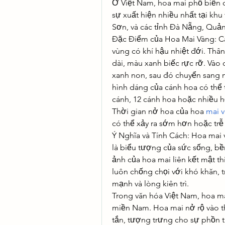
Ở Việt Nam, hoa mai phổ biến c
sự xuất hiện nhiều nhất tại kh
Sơn, và các tỉnh Đà Nẵng, Qu
Đặc Điểm của Hoa Mai Vàng: Cây
vùng có khí hậu nhiệt đới. Thân
dài, màu xanh biếc rực rỡ. Vào
xanh non, sau đó chuyển sang m
hình dáng của cánh hoa có thể th
cánh, 12 cánh hoa hoặc nhiều 
Thời gian nở hoa của hoa 
mai v
có thể xảy ra sớm hơn hoặc trễ 
Ý Nghĩa và Tính Cách: Hoa mai 
là biểu tượng của sức sống, bền
ảnh của hoa mai liên kết mật th
luôn chống chọi với khó khăn, t
mạnh và lòng kiên trì.
Trong văn hóa Việt Nam, hoa ma
miền Nam. Hoa mai nở rộ vào th
tắn, tượng trưng cho sự phồn thị