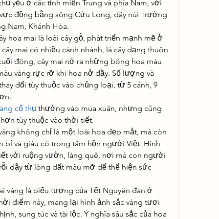
hủ yếu ở các tỉnh miền Trung và phía Nam, với 
u vực đồng bằng sông Cửu Long, dãy núi Trường 
ảng Nam, Khánh Hòa.
 hoa mai là loài cây gỗ, phát triển mạnh mẽ ở 
 cây mai có nhiều cành nhánh, lá cây dạng thuôn 
 cuối đông, cây mai nở ra những bông hoa màu 
àu vàng rực rỡ khi hoa nở đầy. Số lượng và 
ay đổi tùy thuộc vào chủng loại, từ 5 cánh, 9 
hơn.
àng cổ thụ
 thường vào mùa xuân, nhưng cũng 
hơn tùy thuộc vào thời tiết.
vàng không chỉ là một loài hoa đẹp mắt, mà còn 
 bỉ và giàu có trong tâm hồn người Việt. Hình 
iết với ruộng vườn, làng quê, nơi mà con người 
rỗi dậy từ lòng đất màu mỡ để thể hiện sức 
i vàng là biểu tượng của Tết Nguyên đán ở 
ời điểm này, mang lại hình ảnh sắc vàng tươi 
nh, sung túc và tài lộc. Ý nghĩa sâu sắc của hoa 