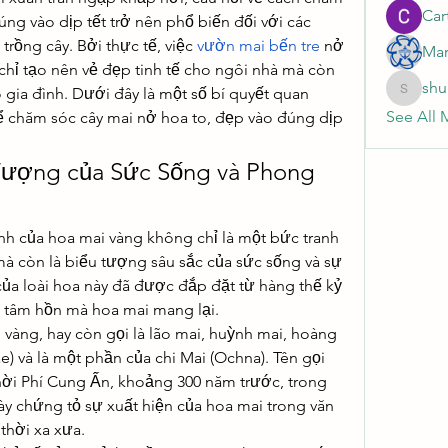
Cart
g vào dịp tết trở nên phổ biến đối với các 
rồng cây. Bởi thực tế, việc 
vườn mai bến tre
 nở 
Mar
hỉ tạo nên vẻ đẹp tinh tế cho ngôi nhà mà còn 
shu
 gia đình. Dưới đây là một số bí quyết quan 
shubhan
See All 
 chăm sóc cây mai nở hoa to, đẹp vào đúng dịp 
Tượng của Sức Sống và Phong 
nh của hoa mai vàng không chỉ là một bức tranh 
à còn là biểu tượng sâu sắc của sức sống và sự 
của loài hoa này đã được đắp đặt từ hàng thế kỷ 
à tâm hồn mà hoa mai mang lại.
vàng, hay còn gọi là lão mai, huỳnh mai, hoàng 
) và là một phần của chi Mai (Ochna). Tên gọi 
ời Phí Cung Ấn, khoảng 300 năm trước, trong 
 chứng tỏ sự xuất hiện của hoa mai trong văn 
thời xa xưa.