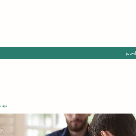
jdow
oup