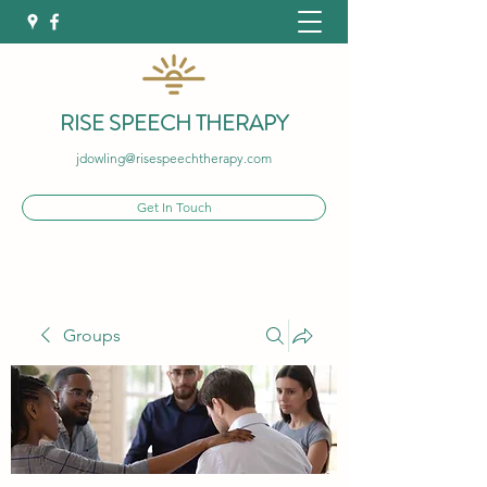
RISE SPEECH THERAPY
jdowling@risespeechtherapy.com
Get In Touch
Groups