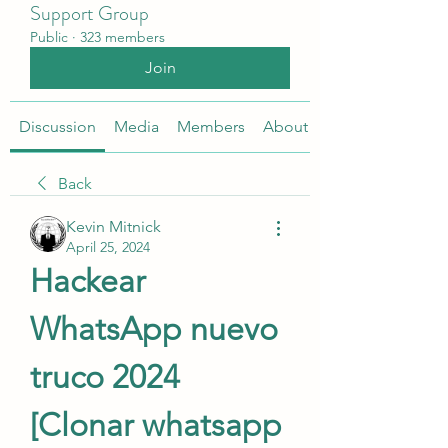
Support Group
Public
·
323 members
Join
Discussion
Media
Members
About
Back
Kevin Mitnick
April 25, 2024
Hackear 
WhatsApp nuevo 
truco 2024 
[Clonar whatsapp 