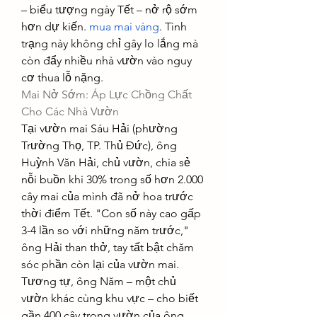
– biểu tượng ngày Tết – nở rộ sớm 
hơn dự kiến. 
mua mai vàng
. Tình 
trạng này không chỉ gây lo lắng mà 
còn đẩy nhiều nhà vườn vào nguy 
cơ thua lỗ nặng.
Mai Nở Sớm: Áp Lực Chồng Chất 
Cho Các Nhà Vườn
Tại vườn mai Sáu Hải (phường 
Trường Thọ, TP. Thủ Đức), ông 
Huỳnh Văn Hải, chủ vườn, chia sẻ 
nỗi buồn khi 30% trong số hơn 2.000 
cây mai của mình đã nở hoa trước 
thời điểm Tết. "Con số này cao gấp 
3-4 lần so với những năm trước," 
ông Hải than thở, tay tất bật chăm 
sóc phần còn lại của vườn mai.
Tương tự, ông Năm – một chủ 
vườn khác cùng khu vực – cho biết 
gần 400 cây trong vườn của ông 