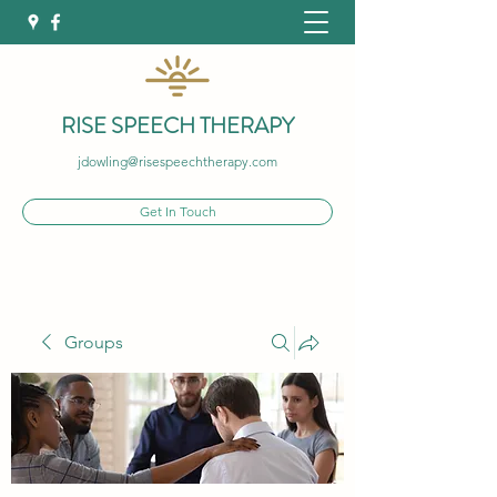
RISE SPEECH THERAPY
jdowling@risespeechtherapy.com
Get In Touch
Groups