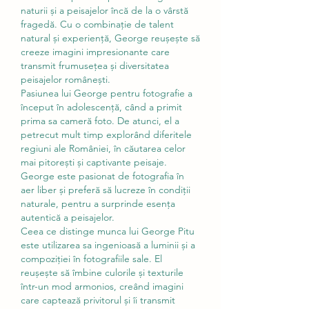
naturii și a peisajelor încă de la o vârstă 
fragedă. Cu o combinație de talent 
natural și experiență, George reușește să 
creeze imagini impresionante care 
transmit frumusețea și diversitatea 
peisajelor românești.
Pasiunea lui George pentru fotografie a 
început în adolescență, când a primit 
prima sa cameră foto. De atunci, el a 
petrecut mult timp explorând diferitele 
regiuni ale României, în căutarea celor 
mai pitorești și captivante peisaje. 
George este pasionat de fotografia în 
aer liber și preferă să lucreze în condiții 
naturale, pentru a surprinde esența 
autentică a peisajelor.
Ceea ce distinge munca lui George Pitu 
este utilizarea sa ingenioasă a luminii și a 
compoziției în fotografiile sale. El 
reușește să îmbine culorile și texturile 
într-un mod armonios, creând imagini 
care captează privitorul și îi transmit 