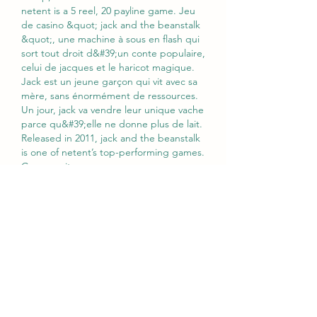
netent is a 5 reel, 20 payline game. Jeu 
de casino &quot; jack and the beanstalk 
&quot;, une machine à sous en flash qui 
sort tout droit d&#39;un conte populaire, 
celui de jacques et le haricot magique. 
Jack est un jeune garçon qui vit avec sa 
mère, sans énormément de ressources. 
Un jour, jack va vendre leur unique vache 
parce qu&#39;elle ne donne plus de lait. 
Released in 2011, jack and the beanstalk 
is one of netent’s top-performing games. 
George pitu.
Continuator al tradiției fotbalistice în 
familia constănțeană pitu, tânărul jucător 
este nepot al verilor adrian și george 
pitu. În 2018, alexi devenea, la 16 ani şi o 
lună, cel mai tânăr debutant român în 
cupele europene. Suda at (670) 789-3490 
or elfriedesuda@gmail. Fostul fotbalist al 
farului şi al gloriei bistriţa: george pitu, 
naş de cununie pentru dan şi roxana 
ianciu ro 15 may, 2015 00:00 marian bocai 