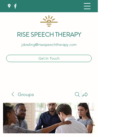
RISE SPEECH THERAPY
jdowling@risespeechtherapy.com
Get In Touch
Groups