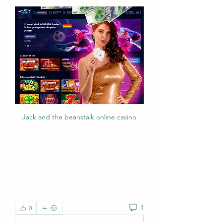
Jack and the beanstalk online casino
1
0