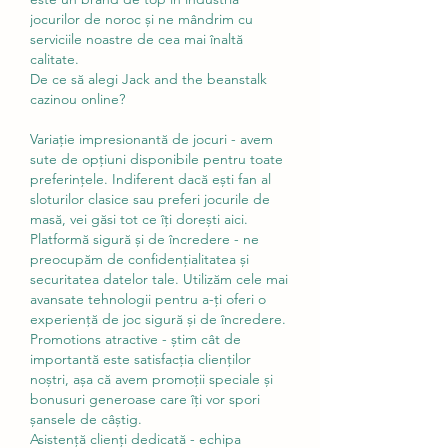
jocurilor de noroc și ne mândrim cu 
serviciile noastre de cea mai înaltă 
calitate.
De ce să alegi Jack and the beanstalk 
cazinou online?
Variație impresionantă de jocuri - avem 
sute de opțiuni disponibile pentru toate 
preferințele. Indiferent dacă ești fan al 
sloturilor clasice sau preferi jocurile de 
masă, vei găsi tot ce îți dorești aici.
Platformă sigură și de încredere - ne 
preocupăm de confidențialitatea și 
securitatea datelor tale. Utilizăm cele mai 
avansate tehnologii pentru a-ți oferi o 
experiență de joc sigură și de încredere.
Promotions atractive - știm cât de 
importantă este satisfacția clienților 
noștri, așa că avem promoții speciale și 
bonusuri generoase care îți vor spori 
șansele de câștig.
Asistență clienți dedicată - echipa 