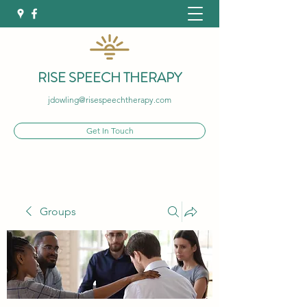
RISE SPEECH THERAPY
jdowling@risespeechtherapy.com
Get In Touch
Groups