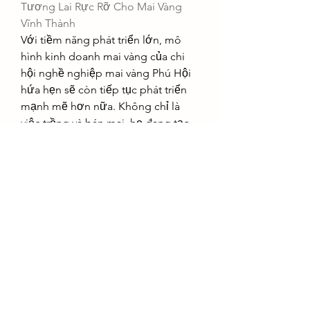
Tương Lai Rực Rỡ Cho Mai Vàng 
Vĩnh Thành
Với tiềm năng phát triển lớn, mô 
hình kinh doanh mai vàng của chi 
hội nghề nghiệp mai vàng Phú Hội 
hứa hẹn sẽ còn tiếp tục phát triển 
mạnh mẽ hơn nữa. Không chỉ là 
việc trồng và bán mai, họ đang tạo 
nên một làn sóng mới trong lĩnh vực 
nông nghiệp công nghệ cao, với sự 
kết hợp giữa kỹ thuật trồng cây 
truyền thống và các kênh bán hàng 
hiện đại.
Sự thành công của nông dân Bến 
Tre là minh chứng rõ nét cho thấy, 
nếu biết nắm bắt cơ hội và sáng tạo 
trong cách làm, việc biến những gì 
quen thuộc trở thành nguồn thu 
nhập đáng kể là hoàn toàn khả thi. 